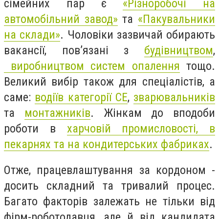
сімейних пар є
«Різноробочі на
автомобільний завод»
та
«Пакувальники
на склади»
. Чоловіки зазвичай обирають
вакансії, пов’язані з
будівництвом
,
виробництвом систем опалення
тощо.
Великий вибір також для спеціалістів, а
саме:
водіїв категорії СЕ
,
зварювальників
та
монтажників
. Жінкам до вподоби
роботи в
харчовій промисловості, в
пекарнях та на кондитерських фабриках
.
Отже, працевлаштування за кордоном -
досить складний та тривалий процес.
Багато факторів залежать не тільки від
фірм-роботодавця, але й від кандидата