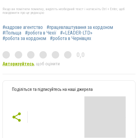
Якщо ви помітили помилку, виділіть необхідний текст і натисніть Ctrl + Enter, щоб
повідомити про це редакцію
#кадрове агентство
#працевлаштування за кордоном
#Польща
#робота в Чехії
#«LEADER-LTD»
#робота за кордоном
#робота в Чернівцях
0,0
Авторизуйтесь
, щоб оцінити
Поділіться та підписуйтесь на наші джерела