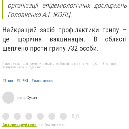
організації епідеміологічних досліджень
Головченко А.І. ЖОЛЦ.
Найкращий засіб профілактики грипу —
це щорічна вакцинація. В області
щеплено проти грипу 732 особи.
Якщо ви помітили помилку, виділіть необхідний текст і натисніть Ctrl + Enter, щоб
повідомити про це редакцію
#Грип
#ГРВІ
#населення
Ірина Сукач
0,0
Авторизируйтесь
, чтобы оценить