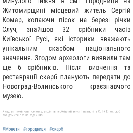
минулого тижня в смт Городниця на
Житомирщині місцевий житель Сергій
Комар, копаючи пісок на березі річки
Случ, знайшов 32 срібники часів
Київської Русі, які історики вважають
унікальним скарбом національного
значення. Згодом археологи виявили там
ще 6 срібників. Після вивчення та
реставрації скарб планують передати до
Новоград-Волинського краєзнавчого
музею.
Якщо ви помітили помилку, виділіть необхідний текст і натисніть Ctrl + Enter, щоб
повідомити про це редакцію
#Монети
#городниця
#скарб