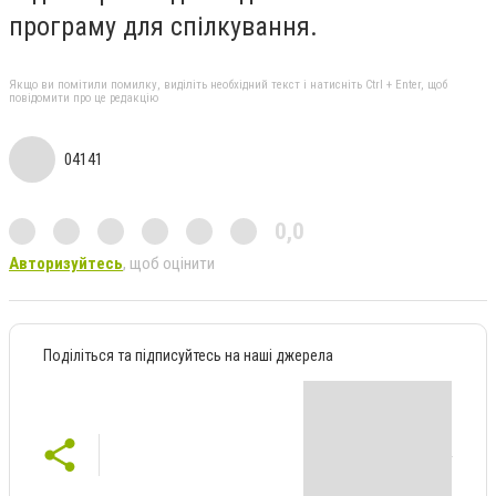
програму для спілкування.
Якщо ви помітили помилку, виділіть необхідний текст і натисніть Ctrl + Enter, щоб
повідомити про це редакцію
04141
0,0
Авторизуйтесь
, щоб оцінити
Поділіться та підписуйтесь на наші джерела