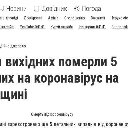
Новини
Довідник
Погода
а відповіді
Довідкова
Афіша
Оголошення
Вакансії
Нерухоміс
на сайті
YouTube 04141
Купуй онлайн
Instagram 04141
Facebook
дійне джерело
 вихідних померли 5
их на коронавірус на
щині
Смерть від коронавірусу
ні зареєстровано ще 5 летальних випадків від коронавірус