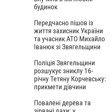
будинок
Передчасно пішов із
життя захисник України
та учасник АТО Михайло
Іванюк зі Звягельщини
Поліція Звягельщини
розшукує зниклу 16-
річну Тетяну Корчевську:
прикмети дівчини
Повалені дерева та
зірвані дахи: у