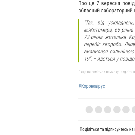
Про це 7 вересня пові
обласний лабораторний 
“Так, від ускладнен
м.Житомира, 66-річна 
72-річна жителька Ко
перебіг хвороби. Ліка
виявилася сильнішою
19″, – йдеться у повід
Якщо ви помітили помилку, виділіть нео
#Коронавірус
Поділіться та підписуйтесь на