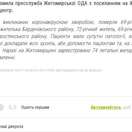
домила пресслужба Житомирської ОДА з посиланням на 
центр.
.
ь, викликаних коронавірусною хворобою, померли 69-рі
жителька Бердичівського району, 72-річний житель, 69-річ
ростенського району. Пацієнти мали супутні патології, я
рі докладали всіх зусиль, аби допомогти пацієнтам та, на
.
Наразі на Житомирщині зареєстровано 74 летальні випад
омленні.
бхідний текст і натисніть Ctrl + Enter, щоб повідомити про це редакцію
0,0
Оцініть першим
Авторизуйтесь
, щоб
 наші джерела