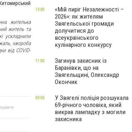
Житомирський
«Мій пиріг Незалежності –
13:00
2026»: як жителям
чна жителька
Звягельської громади
ний житель та
долучитися до
кі ускладнили
всеукраїнського
 жаль, хвороба
кулінарного конкурсу
ки від COVID-
Загинув захисник із
11:00
Баранівки, що на
Звягельщині, Олександр
Окончик
У Звягелі поліція розшукала
09:00
69-річного чоловіка, який
 оцінити
викрав лампадку з могили
захисника