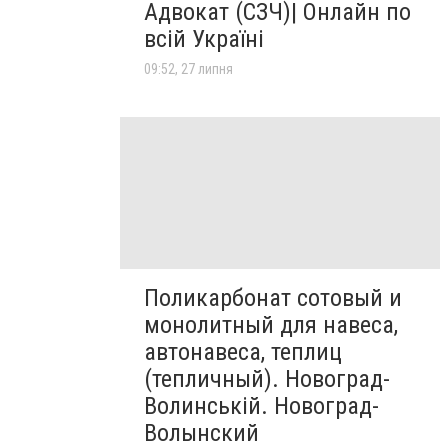
Адвокат (СЗЧ)| Онлайн по
всій Україні
09:52, 27 липня
Поликарбонат сотовый и
монолитный для навеса,
автонавеса, теплиц
(тепличный). Новоград-
Волинській. Новоград-
Волынский