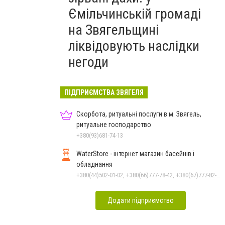
Ємільчинській громаді
на Звягельщині
ліквідовують наслідки
негоди
ПІДПРИЄМСТВА ЗВЯГЕЛЯ
Скорбота, ритуальні послуги в м. Звягель,
ритуальне господарство
+380(93)681-74-13
WaterStore - інтернет магазин басейнів і
обладнання
+380(44)502-01-02, +380(66)777-78-42, +380(67)777-82-19, +380(67)890-80-80, +380(73)890-80-80, +380(44)502-01-03
Додати підприємство