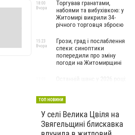
Торгував гранатами,
18:00
Вчора
набоями та вибухівкою: у
Житомирі викрили 34-
річного торговця зброєю
Грози, град і послаблення
15:23
Вчора
спеки: синоптики
попередили про зміну
погоди на Житомирщині
Останній шанс у 2026 році:
13:09
Вчора
оголошено набір на
безплатний курс для
майбутніх водійок автобусів
ТОП НОВИНИ
У селі Велика Цвіля на
Звягельщині блискавка
влучила в житловий