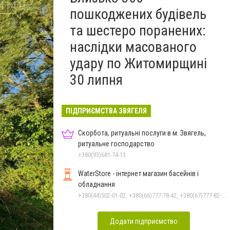
пошкоджених будівель
та шестеро поранених:
наслідки масованого
удару по Житомирщині
30 липня
ПІДПРИЄМСТВА ЗВЯГЕЛЯ
Скорбота, ритуальні послуги в м. Звягель,
ритуальне господарство
+380(93)681-74-13
WaterStore - інтернет магазин басейнів і
обладнання
+380(44)502-01-02, +380(66)777-78-42, +380(67)777-82-19, +380(67)890-80-80, +380(73)890-80-80, +380(44)502-01-03
Додати підприємство