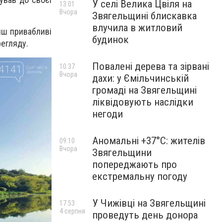
У селі Велика Цвіля на
13:01
Вчора
Звягельщині блискавка
влучила в житловий
нш привабливі
будинок
егляду.
Повалені дерева та зірвані
10:37
Вчора
дахи: у Ємільчинській
громаді на Звягельщині
ліквідовують наслідки
негоди
Аномальні +37°C: жителів
09:10
Вчора
Звягельщини
попереджають про
екстремальну погоду
У Чижівці на Звягельщині
17:53
4 серпня
проведуть день донора