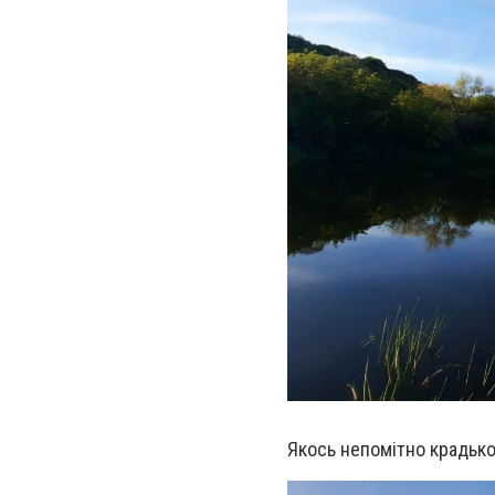
Якось непомітно крадько