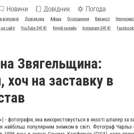
Новини
Довідник
Погода
а відповіді
Довідкова
Афіша
Оголошення
Вакансії
Нерухоміс
на сайті
YouTube 04141
Купуй онлайн
Instagram 04141
Facebook
на Звягельщина:
, хоч на заставку в
став
ь») - фотографія, яка використовується в якості шпалер за
я найбільш популярним знімком в світі. Фотограф Чарльз 
в 1996 році в окрузі Сонома, Каліфорнія (США), коли прям