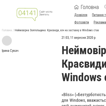
Головна
Дозвілля
Питання т
Фотозвіти
Реклама 
Головна
Неймовірна Звягельщина: Краєвиди, хоч на заставку в Windows став
21:03, 11 вересня 2020 р.
Неймовір
Ірина Сукач
Краєвиди
Windows 
«Bliss» («Безтурботніст
для Windows, вважаєтьс
свій знаменитий знімок 