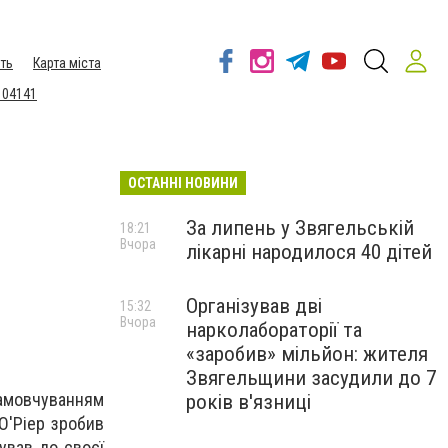
ть
Карта міста
 04141
ОСТАННІ НОВИНИ
За липень у Звягельській
18:21
Вчора
лікарні народилося 40 дітей
Організував дві
15:32
Вчора
нарколабораторії та
«заробив» мільйон: жителя
Звягельщини засудили до 7
 замовчуванням
років в'язниці
О'Ріер зробив
ував до своєї