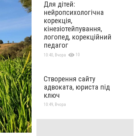
Для дітей:
нейропсихологічна
корекція,
кінезіотейпування,
логопед, корекційний
педагог
10
10:40, Вчора
Створення сайту
адвоката, юриста під
ключ
10:49, Вчора