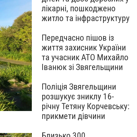
лікарні, пошкоджено
житло та інфраструктуру
Передчасно пішов із
життя захисник України
та учасник АТО Михайло
Іванюк зі Звягельщини
Поліція Звягельщини
розшукує зниклу 16-
річну Тетяну Корчевську:
прикмети дівчини
Близько 300