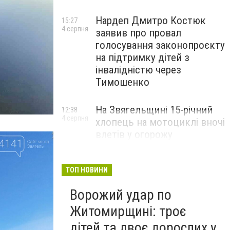
Нардеп Дмитро Костюк
15:27
4 серпня
заявив про провал
голосування законопроєкту
на підтримку дітей з
інвалідністю через
Тимошенко
На Звягельщині 15-річний
12:38
4 серпня
хлопець на мотоциклі вночі
влетів у огорожу
ТОП НОВИНИ
Ворожий удар по
Житомирщині: троє
дітей та двоє дорослих у