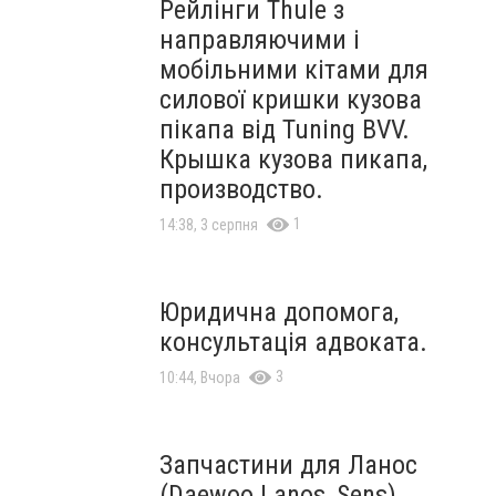
Рейлінги Thule з
направляючими і
мобільними кітами для
силової кришки кузова
пікапа від Tuning BVV.
Крышка кузова пикапа,
производство.
1
14:38, 3 серпня
Юридична допомога,
консультація адвоката.
3
10:44, Вчора
Запчастини для Ланос
(Daewoo Lanos, Sens),