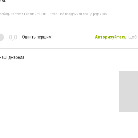
ям.
бхідний текст і натисніть Ctrl + Enter, щоб повідомити про це редакцію
0,0
Оцініть першим
Авторизуйтесь
, щоб
 наші джерела