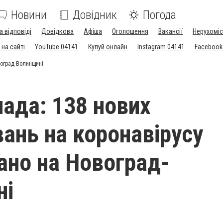
Новини
Довідник
Погода
а відповіді
Довідкова
Афіша
Оголошення
Вакансії
Нерухоміс
на сайті
YouTube 04141
Купуй онлайн
Instagram 04141
Facebook
воград-Волинщині
пада: 138 нових
ань на коронавірусу
ано на Новоград-
ні