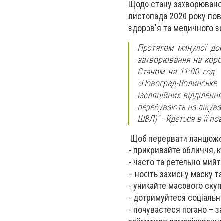
Щодо стану захворюванос
листопада 2020 року пові
здоров'я та медичного з
Протягом минулої доб
захворювання на корон
Станом на 11:00 год. 
«Новоград-Волинське
ізоляційних відділенн
перебувають на лікуван
ШВЛ)" - йдеться в її по
Щоб перервати ланцюжок
- прикривайте обличчя, 
- часто та ретельно мий
– носіть захисну маску 
- уникайте масового ску
- дотримуйтеся соціально
- почуваєтеся погано – 