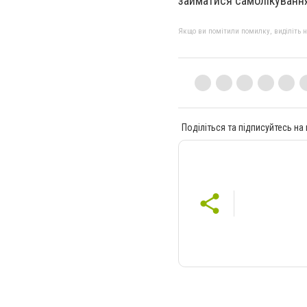
займатися самолікуванн
Якщо ви помітили помилку, виділіть нео
Поділіться та підписуйтесь на