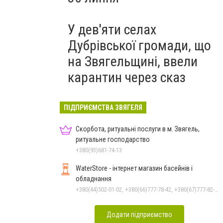
У дев'яти селах
Дубрівської громади, що
на Звягельщині, ввели
карантин через сказ
ПІДПРИЄМСТВА ЗВЯГЕЛЯ
Скорбота, ритуальні послуги в м. Звягель,
ритуальне господарство
+380(93)681-74-13
WaterStore - інтернет магазин басейнів і
обладнання
+380(44)502-01-02, +380(66)777-78-42, +380(67)777-82-19, +380(67)890-80-80, +380(73)890-80-80, +380(44)502-01-03
Додати підприємство