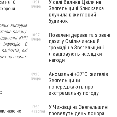
У селі Велика Цвіля на
ом на 10
13:01
Вчора
Звягельщині блискавка
 охорони
влучила в житловий
будинок
ових випадків
телів району.
Повалені дерева та зірвані
10:37
ідділенні КНП
Вчора
дахи: у Ємільчинській
 інфекцію. В
громаді на Звягельщині
пацієнтів, які
ліквідовують наслідки
рих на апараті
негоди
Аномальні +37°C: жителів
09:10
Вчора
Звягельщини
попереджають про
;
екстремальну погоду
У Чижівці на Звягельщині
17:53
закликає не
4 серпня
проведуть день донора