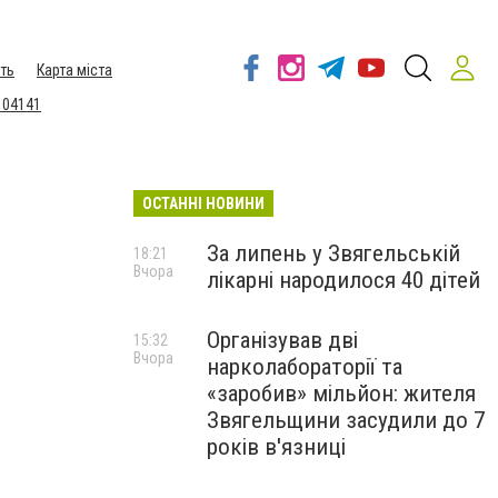
ть
Карта міста
 04141
ОСТАННІ НОВИНИ
За липень у Звягельській
18:21
Вчора
лікарні народилося 40 дітей
Організував дві
15:32
Вчора
нарколабораторії та
«заробив» мільйон: жителя
Звягельщини засудили до 7
років в'язниці