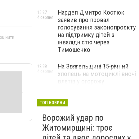
Нардеп Дмитро Костюк
15:27
4 серпня
заявив про провал
голосування законопроєкту
на підтримку дітей з
 оцінити
інвалідністю через
Тимошенко
На Звягельщині 15-річний
12:38
4 серпня
хлопець на мотоциклі вночі
влетів у огорожу
ТОП НОВИНИ
Ворожий удар по
Житомирщині: троє
дітей та двоє дорослих у