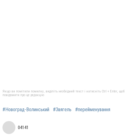
Якщо ви помітили помилку, виділіть необхідний текст і натисніть Ctrl + Enter, щоб
повідомити про це редакцію
#Новоград-Волинський
#Звягель
#перейменування
04141