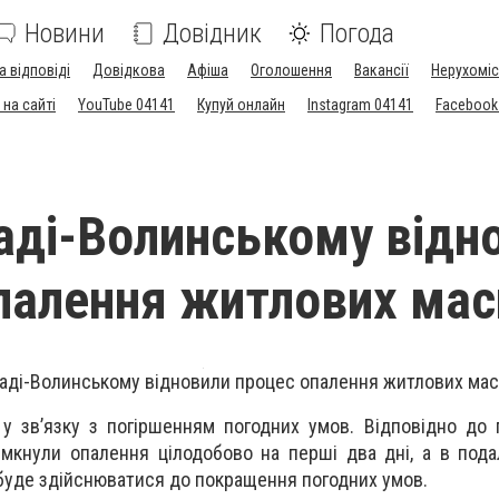
Новини
Довідник
Погода
а відповіді
Довідкова
Афіша
Оголошення
Вакансії
Нерухоміс
на сайті
YouTube 04141
Купуй онлайн
Instagram 04141
Facebook
аді-Волинському відн
палення житлових мас
раді-Волинському відновили процес опалення житлових мас
у зв’язку з погіршенням погодних умов. Відповідно до 
імкнули опалення цілодобово на перші два дні, а в по
буде здійснюватися до покращення погодних умов.