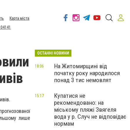
ть
Карта міста
 04141
ОСТАННІ НОВИНИ
овили
На Житомирщині від
18:06
початку року народилося
ивів
понад 3 тис немовлят
Купатися не
15:17
ивів.
рекомендовано: на
міському пляжі Звягеля
прогнозованої
вода у р. Случ не відповідає
дальшому лише
нормам