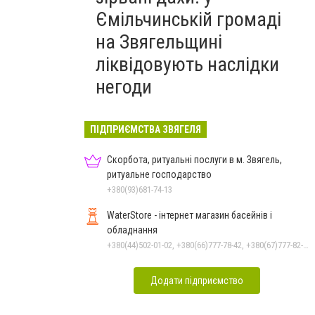
Ємільчинській громаді
на Звягельщині
ліквідовують наслідки
негоди
ПІДПРИЄМСТВА ЗВЯГЕЛЯ
Скорбота, ритуальні послуги в м. Звягель,
ритуальне господарство
+380(93)681-74-13
WaterStore - інтернет магазин басейнів і
обладнання
+380(44)502-01-02, +380(66)777-78-42, +380(67)777-82-19, +380(67)890-80-80, +380(73)890-80-80, +380(44)502-01-03
Додати підприємство