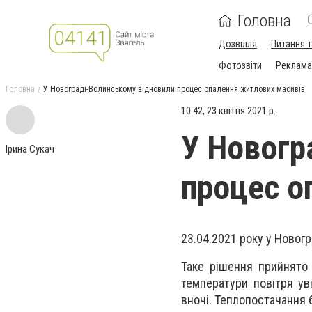
Головна
Дозвілля
Питання т
Фотозвіти
Реклама 
Головна
У Новограді-Волинському відновили процес опалення житлових масивів
10:42, 23 квітня 2021 р.
У Новогр
Ірина Сукач
процес о
23.04.2021 року у Новог
Таке рішення прийнято 
температури повітря ув
вночі. Теплопостачання 