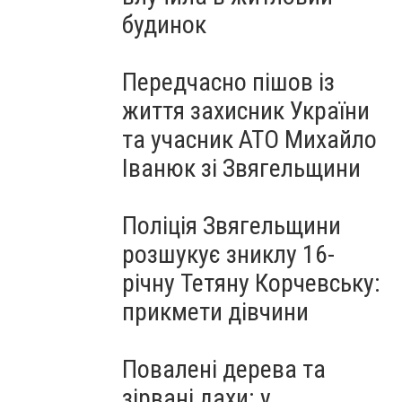
будинок
Передчасно пішов із
життя захисник України
та учасник АТО Михайло
Іванюк зі Звягельщини
Поліція Звягельщини
розшукує зниклу 16-
річну Тетяну Корчевську:
прикмети дівчини
Повалені дерева та
зірвані дахи: у