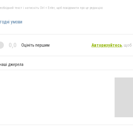
бхідний текст і натисніть Ctrl + Enter, щоб повідомити про це редакцію
годні умови
0,0
Оцініть першим
Авторизуйтесь
, щоб
 наші джерела