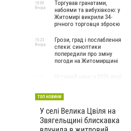
Торгував гранатами,
18:00
Вчора
набоями та вибухівкою: у
Житомирі викрили 34-
річного торговця зброєю
Грози, град і послаблення
15:23
Вчора
спеки: синоптики
попередили про зміну
погоди на Житомирщині
Останній шанс у 2026 році:
13:09
Вчора
оголошено набір на
безплатний курс для
майбутніх водійок автобусів
ТОП НОВИНИ
У селі Велика Цвіля на
Звягельщині блискавка
влучила в житловий