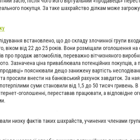
тний засіб, після чого його віртуальний «продавець» перес
реального покупця. За таке шахрайство ділкам може загрожу
ку
лідування встановлено, що до складу злочинної групи вход
о, віком від 22 до 25 років. Вони розміщали оголошення на
ів про продаж автомобілів, переважно вітчизняного виробн
ото. Зазначена ціна приваблювала потенційних покупців, а п
продавці» пояснювали дещо занижену вартість несподіва
а просили внести на банківський рахунок завдаток. За на
 потерпілими суми становили від 1,5 до 50 тисяч гривень. 
нтернет-оголошенні, переставав працювати, а відповідне о
ми.
вали низку фактів таких шахрайств, учинених членами групи