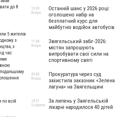
тавав
вати до 8
Останній шанс у 2026 році:
13:09
Вчора
оголошено набір на
безплатний курс для
майбутніх водійок автобусів
или 5 жителів
 одному з
Звягельський забіг-2026:
11:08
Вчора
ицтва, з
містян запрошують
ід час
випробувати свої сили на
ними
спортивному святі
явною
В подальшому
Прокуратура через суд
09:00
голошення
Вчора
захистила заказник «Зелена
лагуна» на Звягельщині
За липень у Звягельській
 по всій
18:21
5 серпня
лікарні народилося 40 дітей