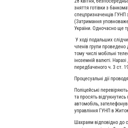
28 квітня, безпосередньо
зняття готівки з банкома
спецпризначенців ГУНП з
(Затримання уповноваже
України. Одночасно ще т
У ході подальших слідчи
членів групи проведено 
тому числі мобільні теле
іноземній валюті. Нараз
передбаченого ч. 3 ст. 
Процесуальні дії провод
Поліцейські перевіряють
та просять відгукнутись
автомобіль, зателефону
управління ГУНП в Житоми
Шахраям відповідно до с