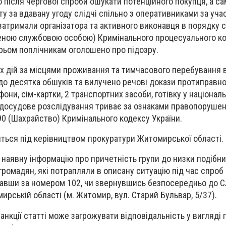
 після чергової спроби ошукати потенційного покупця, а са
ту за вдавану угоду слідчі спільно з оперативниками за учас
атримали організатора та активного виконавця в порядку с
ною службовою особою) Кримінального процесуального к
рьом поплічникам оголошено про підозру.
х дій за місцями проживання та тимчасового перебування
до десятка обшуків та вилучено речові докази протиправної
фони, сім-картки, 2 транспортних засоби, готівку у національ
і досудове розслідування триває за ознаками правопорушен
190 (Шахрайство) Кримінального кодексу України.
яться під керівництвом прокуратури Житомирської області.
 наявну інформацію про причетність групи до низки подібн
 громадян, які потрапляли в описану ситуацію під час спроб
вавши за номером 102, чи звернувшись безпосередньо до С
рській області (м. Житомир, вул. Старий Бульвар, 5/37).
анкції статті може загрожувати відповідальність у вигляді