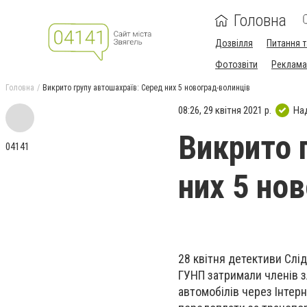
Головна
Дозвілля
Питання т
Фотозвіти
Реклама 
Головна
Викрито групу автошахраїв: Серед них 5 новоград-волинців
08:26, 29 квітня 2021 р.
На
Викрито 
04141
них 5 но
28 квітня детективи Слі
ГУНП затримали членів з
автомобілів через Інтер