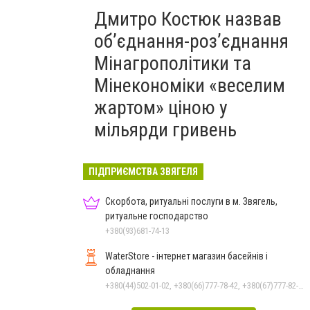
Дмитро Костюк назвав
об’єднання-роз’єднання
Мінагрополітики та
Мінекономіки «веселим
жартом» ціною у
мільярди гривень
ПІДПРИЄМСТВА ЗВЯГЕЛЯ
Скорбота, ритуальні послуги в м. Звягель,
ритуальне господарство
+380(93)681-74-13
WaterStore - інтернет магазин басейнів і
обладнання
+380(44)502-01-02, +380(66)777-78-42, +380(67)777-82-19, +380(67)890-80-80, +380(73)890-80-80, +380(44)502-01-03