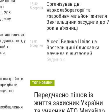
ме після
Організував дві
15:32
ті
5 серпня
нарколабораторії та
т. 208
«заробив» мільйон: жителя
одексу
Звягельщини засудили до 7
років в'язниці
 встановлених
 діяльності, у
У селі Велика Цвіля на
13:01
5 серпня
ній та
Звягельщині блискавка
ня,
влучила в житловий
будинок
их шахрайств
ТОП НОВИНИ
 придбати
лідчого
Передчасно пішов із
життя захисник України
 позбавлення
та учасник АТО Михайло