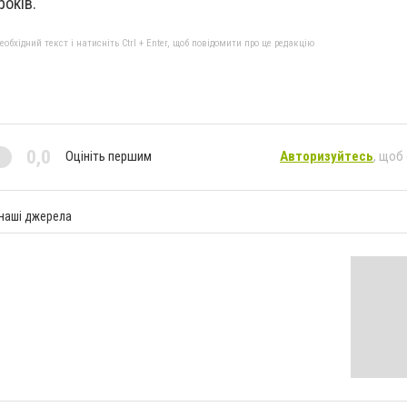
років.
бхідний текст і натисніть Ctrl + Enter, щоб повідомити про це редакцію
0,0
Оцініть першим
Авторизуйтесь
, щоб
 наші джерела