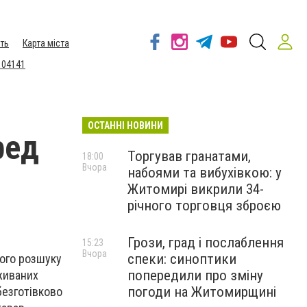
ть
Карта міста
 04141
ОСТАННІ НОВИНИ
ред
Торгував гранатами,
18:00
Вчора
набоями та вибухівкою: у
Житомирі викрили 34-
річного торговця зброєю
Грози, град і послаблення
15:23
Вчора
спеки: синоптики
ного розшуку
попередили про зміну
живаних
погоди на Житомирщині
безготівково