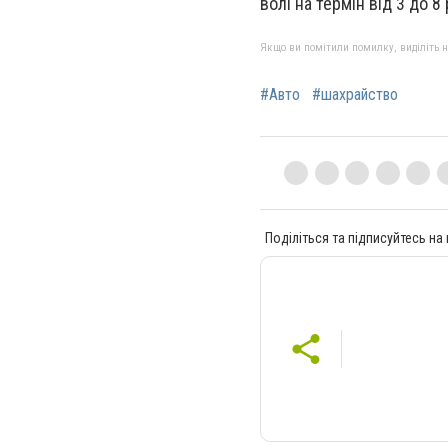
волі на термін від 3 до 8 
Якщо ви помітили помилку, виділіть нео
#Авто
#шахрайство
Поділіться та підписуйтесь на