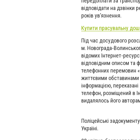
передоплати за транспор
відповідати на дзвінки 
років ув’язнення.
Купити прасувальну дош
Під час досудового розс
м. Новограда-Волинськог
відомих Інтернет-ресурс
відповідним описом та ф
телефонних перемовин «
життєвими обставинами т
інформацією, переказані
телефон, розміщений в І
видалялось його автора
Поліцейські задокументу
Україні.