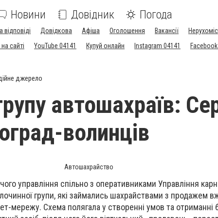
Новини
Довідник
Погода
а відповіді
Довідкова
Афіша
Оголошення
Вакансії
Нерухоміс
на сайті
YouTube 04141
Купуй онлайн
Instagram 04141
Facebook
дійне джерело
групу автошахраїв: Се
воград-волинців
Автошахрайство
дчого управління спільно з оперативниками Управління кар
лочинної групи, які займались шахрайствами з продажем в
нет-мережу. Схема полягала у створенні умов та отриманні 