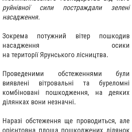
руйнівної сили постраждали зелені
насадження.
Зокрема
потужний вітер пошкодив
насадження осики
на
території
Ярунського лісництва.
Проведеними обстеженнями були
виявлені вітровальні та буреломні
комбіновані пошкодження, на деяких
ділянках вони незначні.
Наразі обстеження ще проводиться, але
орієнтовна площа пошкоджених ділянок