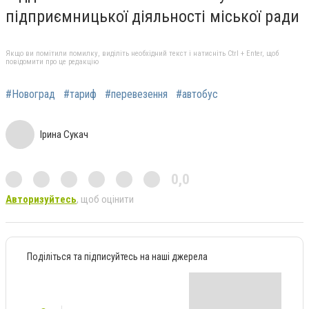
підприємницької діяльності міської ради
Якщо ви помітили помилку, виділіть необхідний текст і натисніть Ctrl + Enter, щоб
повідомити про це редакцію
#Новоград
#тариф
#перевезення
#автобус
Ірина Сукач
0,0
Авторизуйтесь
, щоб оцінити
Поділіться та підписуйтесь на наші джерела