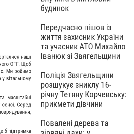
будинок
Передчасно пішов із
життя захисник України
та учасник АТО Михайло
Іванюк зі Звягельщини
ерталися наші
жного ОТГ. Щоб
ело. Ми робимо
Поліція Звягельщини
о у вітальному
розшукує зниклу 16-
річну Тетяну Корчевську:
та масштабні
прикмети дівчини
 сенсі. Серед
оврядування,
Повалені дерева та
зірвані дахи: у
де б підтримка