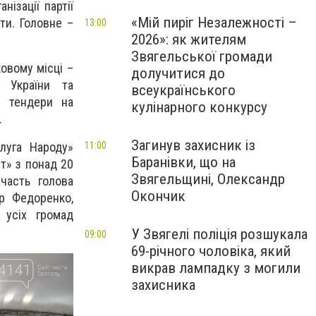
ізації партії
«Мій пиріг Незалежності –
ти. Головне –
13:00
2026»: як жителям
Звягельської громади
овому місці –
долучитися до
 України та
всеукраїнського
і тендери на
кулінарного конкурсу
.
Загинув захисник із
11:00
луга Народу»
Баранівки, що на
т» з понад 20
Звягельщині, Олександр
часть голова
Окончик
ир Федоренко,
 усіх громад
У Звягелі поліція розшукала
09:00
69-річного чоловіка, який
викрав лампадку з могили
захисника