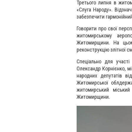
Третього липня в житом
«Слуга Народу». Відзна
забезпечити гармонійни
Говорити про свої персп
житомирському аероп
Житомирщини. На цьом
реконструкцію злітної с
Спеціально для участі
Олександр Корнієнко, мі
народних депутатів ві
Житомирської облдержа
житомирський міський
Житомирщини.