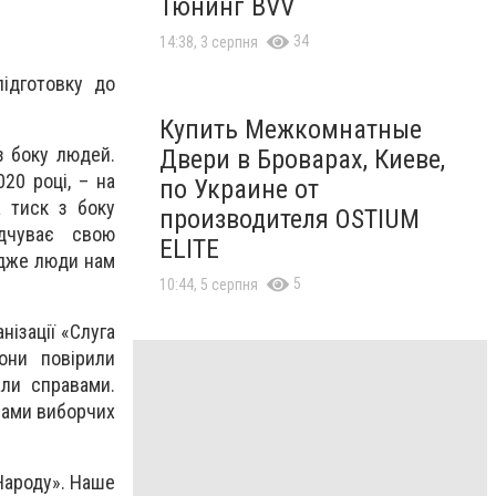
Тюнинг BVV
34
14:38, 3 серпня
ідготовку до
Купить Межкомнатные
з боку людей.
Двери в Броварах, Киеве,
20 році, – на
по Украине от
 тиск з боку
производителя OSTIUM
ідчуває свою
ELITE
 адже люди нам
5
10:44, 5 серпня
нізації «Слуга
они повірили
али справами.
нами виборчих
 Народу». Наше