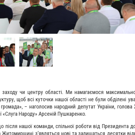
, заходу чи центру області. Ми намагаємося максимальн
ктуру, щоб всі куточки нашої області не були обділені ув
громада», – наголосив народний депутат України, голова
тії «Слуга Народу» Арсеній Пушкаренко.
о після нашої команди, спільної роботи від Президента до
на Житомирщині з’являться нові та залишаться десятки ві