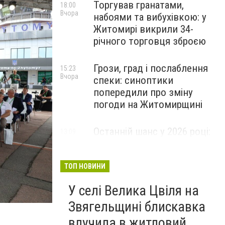
Торгував гранатами,
18:00
Вчора
набоями та вибухівкою: у
Житомирі викрили 34-
річного торговця зброєю
Грози, град і послаблення
15:23
Вчора
спеки: синоптики
попередили про зміну
погоди на Житомирщині
Останній шанс у 2026 році:
13:09
Вчора
оголошено набір на
безплатний курс для
майбутніх водійок автобусів
ТОП НОВИНИ
У селі Велика Цвіля на
Звягельщині блискавка
влучила в житловий