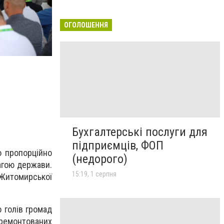
ОГОЛОШЕННЯ
Бухгалтерські послуги для
підприємців, ФОП
о пропорційно
(недорого)
агою держави.
15:19, 1 серпня
 Житомирської
 голів громад
дремонтованих