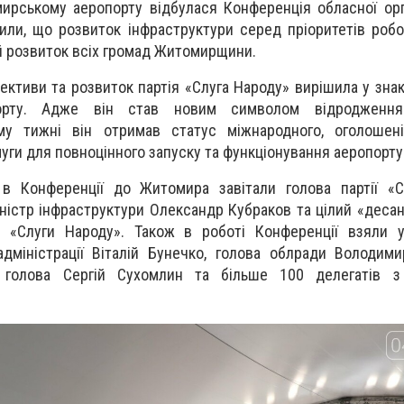
ирському аеропорту відбулася Конференція обласної орган
чили, що розвиток інфраструктури серед пріоритетів робо
й розвиток всіх громад Житомирщини.
ективи та розвиток партія «Слуга Народу» вирішила у знак
орту. Адже він став новим символом відродження
у тижні він отримав статус міжнародного, оголошен
муги для повноцінного запуску та функціонування аеропорту
 в Конференції до Житомира завітали голова партії «С
ністр інфраструктури Олександр Кубраков та цілий «десан
д «Слуги Народу». Також в роботі Конференції взяли у
дміністрації Віталій Бунечко, голова облради Володим
 голова Сергій Сухомлин та більше 100 делегатів з