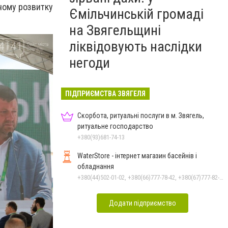
йному розвитку
Ємільчинській громаді
на Звягельщині
ліквідовують наслідки
негоди
ПІДПРИЄМСТВА ЗВЯГЕЛЯ
Скорбота, ритуальні послуги в м. Звягель,
ритуальне господарство
+380(93)681-74-13
WaterStore - інтернет магазин басейнів і
обладнання
+380(44)502-01-02, +380(66)777-78-42, +380(67)777-82-19, +380(67)890-80-80, +380(73)890-80-80, +380(44)502-01-03
Додати підприємство