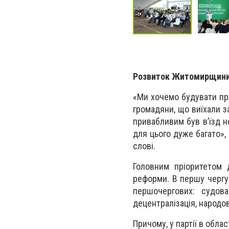
Розвиток Житомирщини 
«Ми хочемо будувати при
громадяни, що виїхали за
привабливим був в’їзд н
для цього дуже багато»,
слові.
Головним пріоритетом 
реформи. В першу чергу
першочергових: судова
децентралізація, народо
Причому, у партії в обла