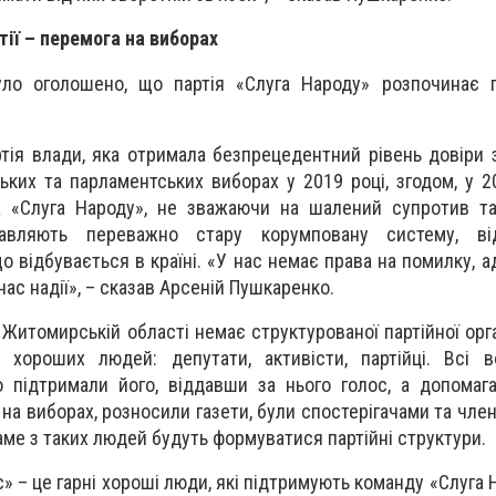
тії – перемога на виборах
уло оголошено, що партія «Слуга Народу» розпочинає п
ртія влади, яка отримала безпрецедентний рівень довіри 
ких та парламентських виборах у 2019 році, згодом, у 20
а «Слуга Народу», не зважаючи на шалений супротив та
тавляють переважно стару корумповану систему, в
 що відбувається в країні. «У нас немає права на помилку,
нас надії», – сказав Арсеній Пушкаренко.
 Житомирській області немає структурованої партійної орга
 хороших людей: депутати, активісти, партійці. Всі в
 підтримали його, віддавши за нього голос, а допомаг
на виборах, розносили газети, були спостерігачами та чле
Саме з таких людей будуть формуватися партійні структури.
с» – це гарні хороші люди, які підтримують команду «Слуга