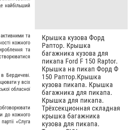
уде найбільший
 активними та
Крышка кузова Форд
ності кожного
Раптор. Крышка
ироблення та
багажника кузова для
 створюватися
пикапа Ford F 150 Raptor.
Крышка на пикап Форд Ф
 в Бердичеві.
150 Раптор.Крышка
ацювати у всіх
кузова пикапа. Крышка
ької обласної
багажника для пикапа.
Крышка для пикапа.
Трёхсекционная складная
 обговорювати
ти до кожного
крышка багажника
партії «Слуга
кузова для пикапа.