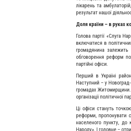
лікарень та амбулаторій
результат нашої діяльнос
Доля країни – в руках 
Голова партії «Слуга Н
включатися в політичний
громадянина залежить 
обговорення реформ по 
партійні офіси.
Перший в Україні райо
Наступний – у Новоград-
громадах Житомирщини. 
організації політичної п
Ці офіси стануть точко
реформи, пропонувати с
населеного пункту, до 
Народу». І головне – отр