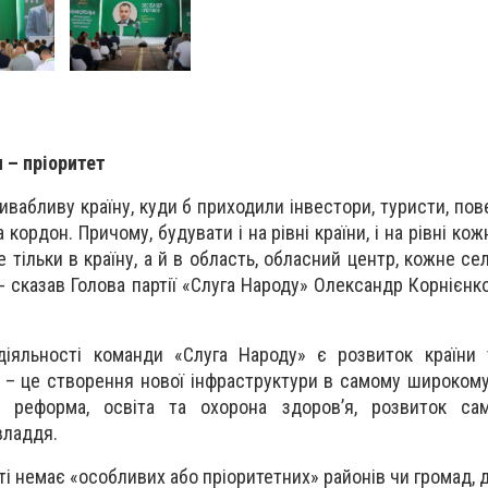
– пріоритет
вабливу країну, куди б приходили інвестори, туристи, пов
 кордон. Причому, будувати і на рівні країни, і на рівні ко
е тільки в країну, а й в область, обласний центр, кожне с
 - сказав Голова партії «Слуга Народу» Олександр Корнієнк
діяльності команди «Слуга Народу» є розвиток країни 
 – це створення нової інфраструктури в самому широкому
 реформа, освіта та охорона здоров’я, розвиток сам
владдя.
сті немає «особливих або пріоритетних» районів чи громад, 