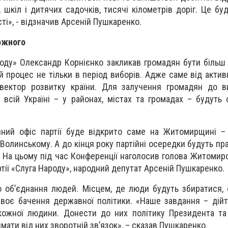
, шкіл і дитячих садочків, тисячі кілометрів доріг. Це б
ті», - відзначив Арсеній Пушкаренко.
кожного
ароду» Олександр Корнієнко закликав громадян бути більш
 процес не тільки в період виборів. Адже саме від актив
вектор розвитку країни. Для залучення громадян до в
всій Україні – у районах, містах та громадах – будуть
нний офіс партії буде відкрито саме на Житомирщині –
Волинському. А до кінця року партійні осередки будуть пр
На цьому під час Конференції наголосив голова Житомирс
артії «Слуга Народу», народний депутат Арсеній Пушкаренко.
ю об’єднання людей. Місцем, де люди будуть збиратися,
воє бачення державної політики. «Наше завдання – дій
кожної людини. Донести до них політику Президента та 
имати від них зворотній зв’язок», – сказав Пушкаренко.