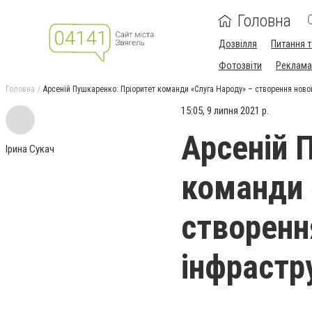
Головна
Дозвілля
Питання т
Фотозвіти
Реклама 
Головна
Арсеній Пушкаренко: Пріоритет команди «Слуга Народу» – створення нової 
15:05, 9 липня 2021 р.
Арсеній 
Ірина Сукач
команди 
створення
інфрастру