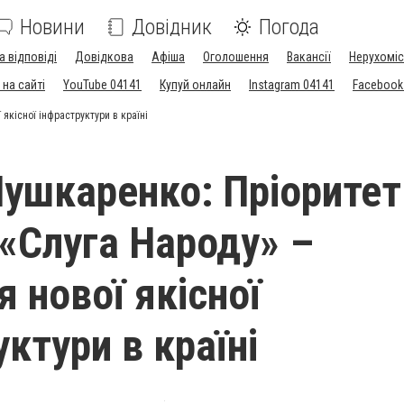
Новини
Довідник
Погода
а відповіді
Довідкова
Афіша
Оголошення
Вакансії
Нерухоміс
на сайті
YouTube 04141
Купуй онлайн
Instagram 04141
Facebook
якісної інфраструктури в країні
Пушкаренко: Пріоритет
«Слуга Народу» –
 нової якісної
ктури в країні