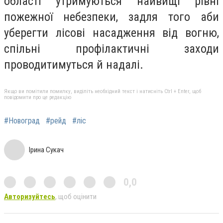
області утримуються найвищі рівні
пожежної небезпеки, задля того аби
уберегти лісові насадження від вогню,
спільні профілактичні заходи
проводитимуться й надалі.
Якщо ви помітили помилку, виділіть необхідний текст і натисніть Ctrl + Enter, щоб
повідомити про це редакцію
#Новоград
#рейд
#ліс
Ірина Сукач
0,0
Авторизуйтесь
, щоб оцінити