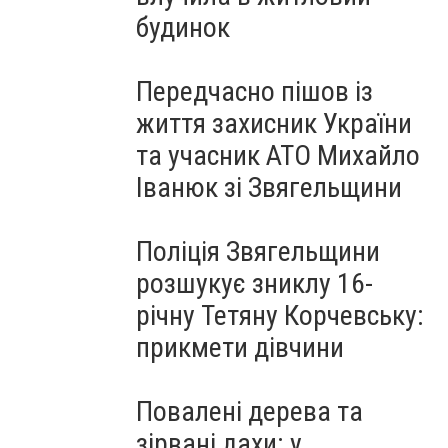
будинок
Передчасно пішов із
життя захисник України
та учасник АТО Михайло
Іванюк зі Звягельщини
Поліція Звягельщини
розшукує зниклу 16-
річну Тетяну Корчевську:
прикмети дівчини
Повалені дерева та
зірвані дахи: у