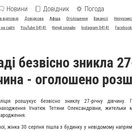
Новини
Довідник
Погода
а відповіді
Довідкова
Афіша
Оголошення
Вакансії
Нерухоміс
на сайті
YouTube 04141
Купуй онлайн
Instagram 04141
Facebook
аді безвісно зникла 27
вчина - оголошено роз
ліція розшукує безвісно зниклу 27-річну дівчину. П
аходження Ігнатюк Тетяни Олександрівни, жительки м
народження.
ої, жінка 30 серпня пішла з будинку у невідомому напрямк