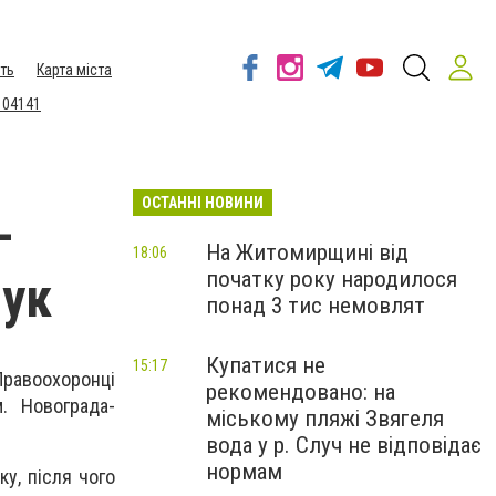
ть
Карта міста
 04141
ОСТАННІ НОВИНИ
-
На Житомирщині від
18:06
початку року народилося
шук
понад 3 тис немовлят
Купатися не
15:17
равоохоронці
рекомендовано: на
. Новограда-
міському пляжі Звягеля
вода у р. Случ не відповідає
нормам
у, після чого