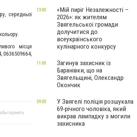
«Мій пиріг Незалежності –
13:00
ру, середньої
2026»: як жителям
Звягельської громади
долучитися до
кольору.
всеукраїнського
кулінарного конкурсу
ливого місця
, 0636509664,
Загинув захисник із
11:00
Баранівки, що на
Звягельщині, Олександр
Окончик
У Звягелі поліція розшукала
09:00
69-річного чоловіка, який
тобы оценить
викрав лампадку з могили
захисника