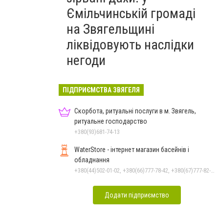
Ємільчинській громаді
на Звягельщині
ліквідовують наслідки
негоди
ПІДПРИЄМСТВА ЗВЯГЕЛЯ
Скорбота, ритуальні послуги в м. Звягель,
ритуальне господарство
+380(93)681-74-13
WaterStore - інтернет магазин басейнів і
обладнання
+380(44)502-01-02, +380(66)777-78-42, +380(67)777-82-19, +380(67)890-80-80, +380(73)890-80-80, +380(44)502-01-03
Додати підприємство