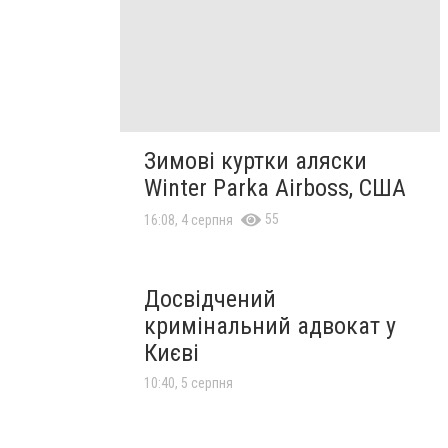
Зимові куртки аляски
Winter Parka Airboss, США
55
16:08, 4 серпня
Досвідчений
кримінальний адвокат у
Києві
10:40, 5 серпня