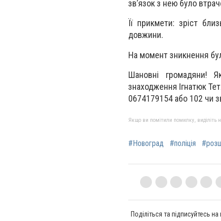
зв’язок з нею було втрач
Її прикмети: зріст бли
довжини.
На момент зникнення бул
Шановні громадяни! Я
знаходження Ігнатюк Тет
0674179154 або 102 чи зв
Якщо ви помітили помилку, виділіть нео
#Новоград
#поліція
#роз
Поділіться та підписуйтесь на