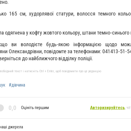
ено.
зько 165 см, худорлявої статури, волосся темного кольо
а одягнена у кофту жовтого кольору, штани темно-синього 
кщо ви володієте будь-якою інформацією щодо мож
яни Олександрівни, повідомте за телефонами: 041413-51-54
ерніться до найближчого відділку поліції.
бхідний текст і натисніть Ctrl + Enter, щоб повідомити про це редакцію
шук
#дівчина
0,0
Оцініть першим
Авторизируйтесь
, ч
 наші джерела