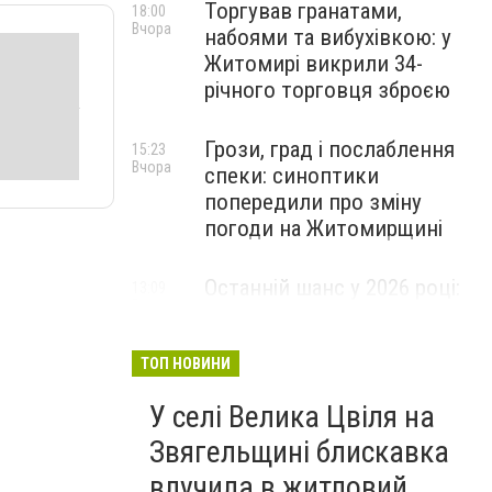
Торгував гранатами,
18:00
Вчора
набоями та вибухівкою: у
Житомирі викрили 34-
річного торговця зброєю
Грози, град і послаблення
15:23
Вчора
спеки: синоптики
попередили про зміну
погоди на Житомирщині
Останній шанс у 2026 році:
13:09
Вчора
оголошено набір на
безплатний курс для
майбутніх водійок автобусів
ТОП НОВИНИ
У селі Велика Цвіля на
Звягельщині блискавка
влучила в житловий