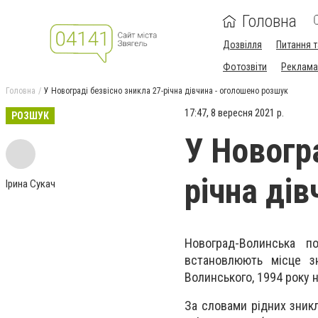
Головна
Дозвілля
Питання т
Фотозвіти
Реклама 
Головна
У Новограді безвісно зникла 27-річна дівчина - оголошено розшук
17:47, 8 вересня 2021 р.
РОЗШУК
У Новогр
річна ді
Ірина Сукач
Новоград-Волинська по
встановлюють місце зн
Волинського, 1994 року 
За словами рідних зникл