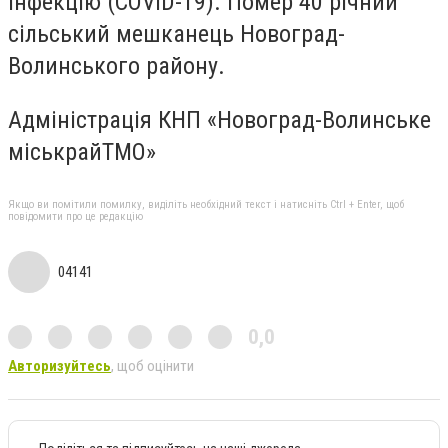
інфекцію (COVID-19). Помер 40 річний
сільський мешканець Новоград-
Волинського району.
Адміністрація КНП «Новоград-Волинське
міськрайТМО»
Якщо ви помітили помилку, виділіть необхідний текст і натисніть Ctrl + Enter, щоб
повідомити про це редакцію
04141
0,0
Авторизуйтесь
, щоб оцінити