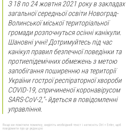
З 18 по 24 жовтня 2021 року в закладах
загальної середньої освіти Новоград-
Волинської міської територіальної
громади розпочнуться осінні канікули.
Шановні учні! Дотримуйтесь під час
канікул правил безпечної поведінки та
протиепідемічних обмежень з метою
запобігання поширенню на території
України гострої респіраторної хвороби
COVID-19, спричиненої коронавірусом
SARS-CoV-2,"- йдеться в повідомленні
управління.
Якщо ви помітили помилку, виділіть необхідний текст і натисніть Ctrl + Enter, щоб
повідомити про це редакцію