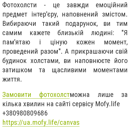
Фотохолсти
- це завжди емоційний
предмет інтер'єру, наповнений змістом.
Вибираючи такий подарунок, ви тим
самим кажете близькій людині: "
Я
пам'ятаю і ціную кожен момент,
проведений разом
". А прикрашаючи свій
будинок холстами, ви наповнюєте його
затишком та щасливими моментами
життя.
Замовити фотохолст
можна лише за
кілька хвилин на сайті сервісу Mofy.life
+380980809686
https://ua.mofy.life/canvas