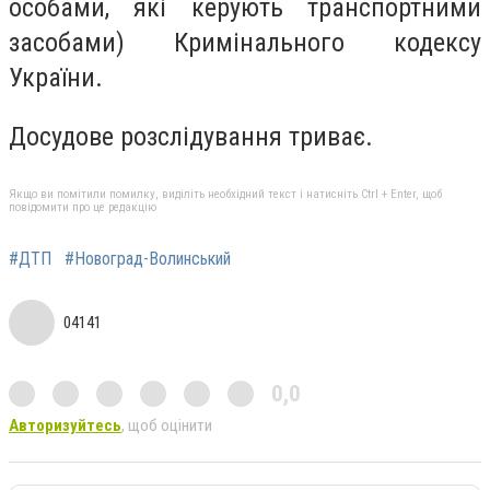
особами, які керують транспортними
засобами) Кримінального кодексу
України.
Досудове розслідування триває.
Якщо ви помітили помилку, виділіть необхідний текст і натисніть Ctrl + Enter, щоб
повідомити про це редакцію
#ДТП
#Новоград-Волинський
04141
0,0
Авторизуйтесь
, щоб оцінити