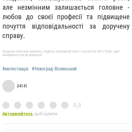
але незмінним залишається головне -
любов до своєї професії та підвищене
почуття відповідальності за доручену
справу.
Якщо ви помітили помилку, виділіть необхідний текст і натисніть Ctrl + Enter, щоб
повідомити про це редакцію
#метестанція
#Новоград-Волинський
04141
0,0
Авторизуйтесь
, щоб оцінити