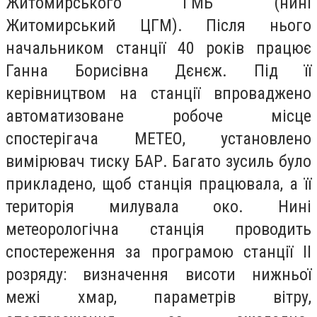
Житомирського ГМБ (нині
Житомирський ЦГМ). Після нього
начальником станції 40 років працює
Ганна Борисівна Дєнєж. Під її
керівництвом на станції впроваджено
автоматизоване робоче місце
спостерігача МЕТЕО, установлено
вимірювач тиску БАР. Багато зусиль було
прикладено, щоб станція працювала, а її
територія милувала око. Нині
метеорологічна станція проводить
спостереження за програмою станції II
розряду: визначення висоти нижньої
межі хмар, параметрів вітру,