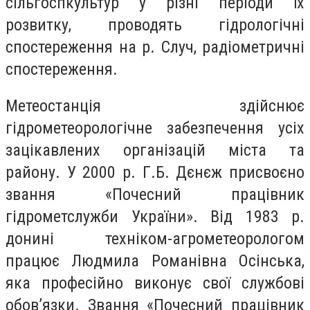
сільгоспкультур у різні періоди їх
розвитку, проводять гідрологічні
спостереження на р. Случ, радіометричні
спостереження.
Метеостанція здійснює
гідрометеорологічне забезпечення усіх
зацікавлених організацій міста та
району. У 2000 р. Г.Б. Дєнєж присвоєно
звання «Почесний працівник
гідрометслужби України». Від 1983 р.
донині техніком-агрометеорологом
працює Людмила Романівна Осінська,
яка професійно виконує свої службові
обов’язки. Звання «Почесний працівник