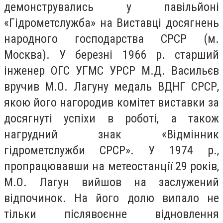
демонструвались у павільйоні
«Гідрометслужба» на Виставці досягнень
народного господарства СРСР (м.
Москва). У березні 1966 р. старший
інженер ОГС УГМС УРСР М.Д. Васильєв
вручив М.О. Лагуну медаль ВДНГ СРСР,
якою його нагородив комітет виставки за
досягнуті успіхи в роботі, а також
нагрудний знак «Відмінник
гідрометслужби СРСР». У 1974 р.,
пропрацювавши на метеостанції 29 років,
М.О. Лагун вийшов на заслужений
відпочинок. На його долю випало не
тільки післявоєнне відновлення