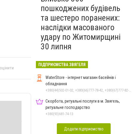
пошкоджених будівель
та шестеро поранених:
наслідки масованого
удару по Житомирщині
30 липня
ПІДПРИЄМСТВА ЗВЯГЕЛЯ
 оцінити
WaterStore - інтернет магазин басейнів і
обладнання
+380(44)502-01-02, +380(66)777-78-42, +380(67)777-82-19, +380(67)890-80-80, +380(73)890-80-80, +380(44)502-01-03
Скорбота, ритуальні послуги в м. Звягель,
ритуальне господарство
+380(93)681-74-13
Додати підприємство