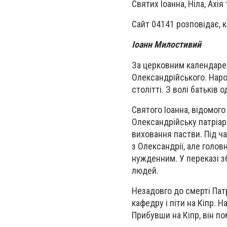
Святих Іоанна, Ніла, Ахія 
Сайт 04141 розповідає, к
Іоанн Милостивий
За церковним календаре
Олександрійського. Народ
столітті. З волі батьків
Святого Іоанна, відомог
Олександрійську патріар
виховання пастви. Під ч
з Олександрії, але голо
нужденним. У переказі з
людей.
Незадовго до смерті Па
кафедру і піти на Кіпр.
Прибувши на Кіпр, він по