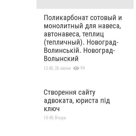
Поликарбонат сотовый и
монолитный для навеса,
автонавеса, теплиц
(тепличный). Новоград-
Волинській. Новоград-
Волынский
94
12:40, 26 липня
Створення сайту
адвоката, юриста під
ключ
10:49, Вчора