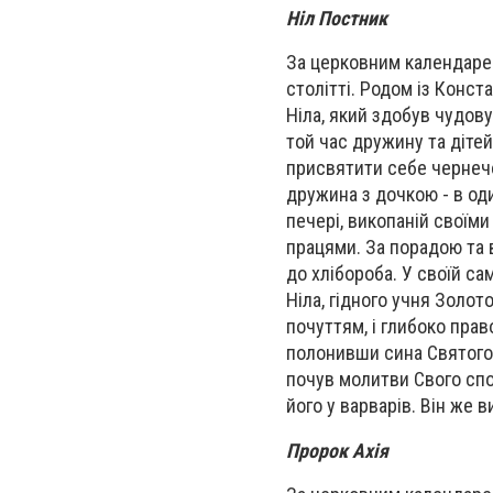
Ніл Постник
За церковним календарем
столітті. Родом із Конс
Ніла, який здобув чудов
той час дружину та діте
присвятити себе чернечо
дружина з дочкою - в од
печері, викопаній своїми
працями. За порадою та 
до хлібороба. У своїй с
Ніла, гідного учня Золо
почуттям, і глибоко прав
полонивши сина Святого,
почув молитви Свого спо
його у варварів. Він же 
Пророк Ахія