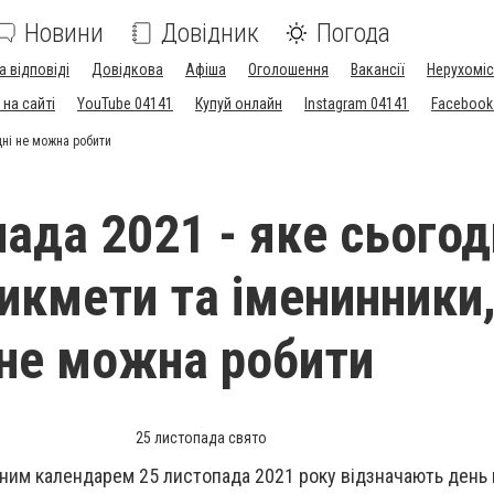
Новини
Довідник
Погода
а відповіді
Довідкова
Афіша
Оголошення
Вакансії
Нерухоміс
на сайті
YouTube 04141
Купуй онлайн
Instagram 04141
Facebook
дні не можна робити
ада 2021 - яке сьогод
рикмети та іменинники
 не можна робити
25 листопада свято
ним календарем 25 листопада 2021 року відзначають день 