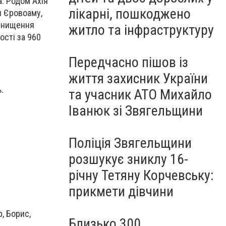
. Родом Ахія
лікарні, пошкоджено
и Єровоаму,
винищення
житло та інфраструктуру
ості за 960
Передчасно пішов із
життя захисник України
.
та учасник АТО Михайло
Іванюк зі Звягельщини
Поліція Звягельщини
розшукує зниклу 16-
річну Тетяну Корчевську:
прикмети дівчини
, Борис,
Близько 300