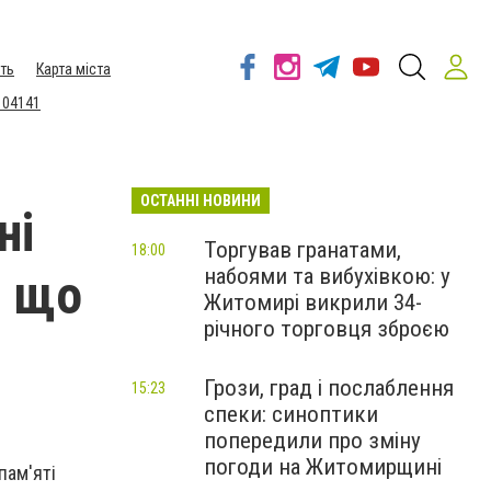
ть
Карта міста
 04141
ОСТАННІ НОВИНИ
ні
Торгував гранатами,
18:00
набоями та вибухівкою: у
, що
Житомирі викрили 34-
річного торговця зброєю
Грози, град і послаблення
15:23
спеки: синоптики
попередили про зміну
погоди на Житомирщині
пам'яті