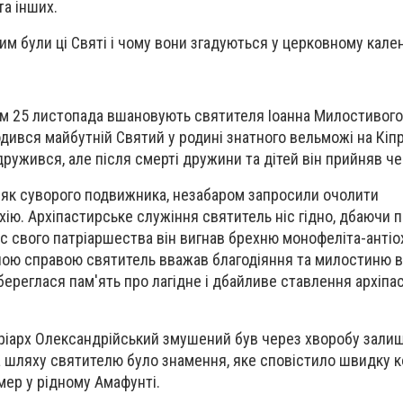
та інших.
им були ці Святі і чому вони згадуються у церковному кален
м 25 листопада вшановують святителя Іоанна Милостивого,
ився майбутній Святий у родині знатного вельможі на Кіпрі
 одружився, але після смерті дружини та дітей він прийняв ч
о як суворого подвижника, незабаром запросили очолити
хію. Архіпастирське служіння святитель ніс гідно, дбаючи 
ас свого патріаршества він вигнав брехню монофеліта-анті
вною справою святитель вважав благодіяння та милостиню в
береглася пам'ять про лагідне і дбайливе ставлення архіпа
тріарх Олександрійський змушений був через хворобу зали
 На шляху святителю було знамення, яке сповістило швидку 
мер у рідному Амафунті.