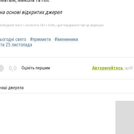
на основі відкритих джерел
бхідний текст і натисніть Ctrl + Enter, щоб повідомити про це редакцію
ьогодні свято
#прикмети
#іменинники
ти 25 листопада
0,0
Оцініть першим
Авторизуйтесь
, щоб
 наші джерела