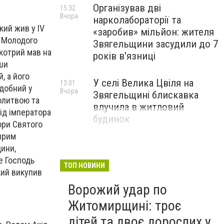
Організував дві
15:32
Вчора
нарколабораторії та
ий жив у IV
«заробив» мільйон: жителя
. Молодого
Звягельщини засудили до 7
 котрий мав на
років в'язниці
ши
, а його
У селі Велика Цвіля на
13:01
одобний у
Вчора
Звягельщині блискавка
молитвою та
влучила в житловий
ід імператора
будинок
ори Святого
щирим
цини,
е Господь
ТОП НОВИНИ
кий викупив
Ворожий удар по
Житомирщині: троє
дітей та двоє дорослих у