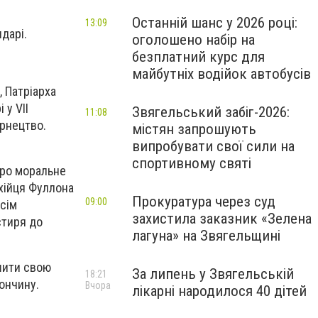
Останній шанс у 2026 році:
13:09
дарі.
оголошено набір на
безплатний курс для
майбутніх водійок автобусів
 Патріарха
 у VII
Звягельський забіг-2026:
11:08
ернецтво.
містян запрошують
випробувати свої сили на
спортивному святі
про моральне
охійця Фуллона
Прокуратура через суд
09:00
сім
захистила заказник «Зелена
стиря до
лагуна» на Звягельщині
шити свою
За липень у Звягельській
18:21
кончину.
Вчора
лікарні народилося 40 дітей