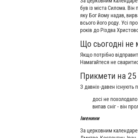
За церковним календарем
був із міста Силома. Він
яку Бог йому надав, вир
всього його роду. Усі пр
років до Різдва Христово
Що сьогодні не
Якщо потрібно відправит
Намагайтеся не сваритися
Прикмети на 2
З давніх-давен існують п
досі не похолодало
випав сніг - він пр
Іменини
За церковним календаре
Дмитро, Костянтин, Іван,