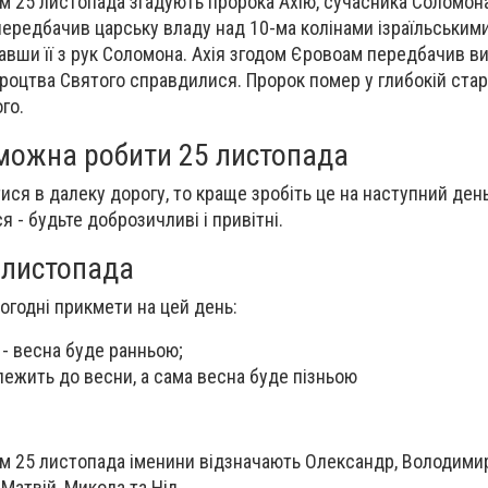
 25 листопада згадують пророка Ахію, сучасника Соломона
 передбачив царську владу над 10-ма колінами ізраїльським
вавши її з рук Соломона. Ахія згодом Єровоам передбачив 
ороцтва Святого справдилися. Пророк помер у глибокій стар
го.
 можна робити 25 листопада
ися в далеку дорогу, то краще зробіть це на наступний день
 - будьте доброзичливі і привітні.
5 листопада
огодні прикмети на цей день:
 - весна буде ранньою;
олежить до весни, а сама весна буде пізньою
м 25 листопада іменини відзначають Олександр, Володимир
 Матвій, Микола та Ніл.