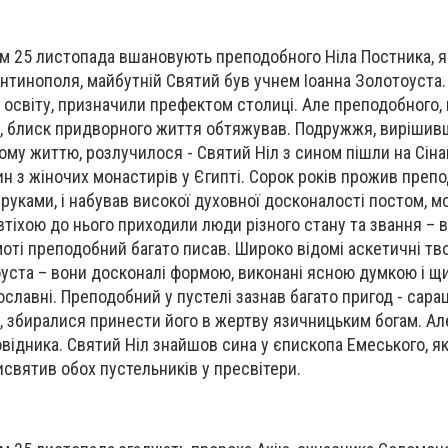
 25 листопада вшановують преподобного Ніла Постника, як
тантинополя, майбутній Святий був учнем Іоанна Золотоуста
у освіту, призначили префектом столиці. Але преподобного,
й, блиск придворного життя обтяжував. Подружжя, вирішив
му життю, розлучилося - Святий Ніл з сином пішли на Сінай
ин з жіночих монастирів у Єгипті. Сорок років прожив преп
 руками, і набував високої духовної досконалості постом, 
втіхою до нього приходили люди різного стану та звання – в
амоті преподобний багато писав. Широко відомі аскетичні тв
тоуста – вони досконалі формою, виконані ясною думкою і 
ославні. Преподобний у пустелі зазнав багато пригод - сара
 збиралися принести його в жертву язичницьким богам. Ал
відника. Святий Ніл знайшов сина у єпископа Емеського, я
висвятив обох пустельників у пресвітери.