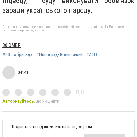
підведу, і буду виконувати обов’язок
заради українського народу.
Якщо ви помітили помилку, виділіть необхідний текст і натисніть Ctrl + Enter, щоб
повідомити про це редакцію
30 ОМБР
#30
#бригада
#Новоград-Волинський
#АТО
04141
0,0
Авторизуйтесь
, щоб оцінити
Поділіться та підписуйтесь на наші джерела