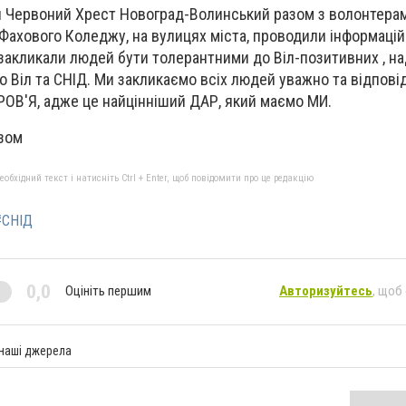
ія Червоний Хрест Новоград-Волинський разом з волонтера
ахового Коледжу, на вулицях міста, проводили інформацій
закликали людей бути толерантними до Віл-позитивних , н
ро Віл та СНІД. Ми закликаємо всіх людей уважно та відпові
ОВ'Я, адже це найцінніший ДАР, який маємо МИ.
азом
бхідний текст і натисніть Ctrl + Enter, щоб повідомити про це редакцію
#СНІД
0,0
Оцініть першим
Авторизуйтесь
, щоб
 наші джерела