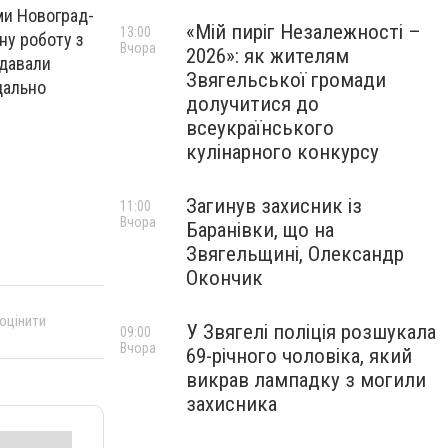
ми Новоград-
«Мій пиріг Незалежності –
13:00
ну роботу з
Вчора
2026»: як жителям
адавали
Звягельської громади
дально
долучитися до
всеукраїнського
кулінарного конкурсу
Загинув захисник із
11:00
Вчора
Баранівки, що на
Звягельщині, Олександр
Окончик
 оцінити
У Звягелі поліція розшукала
09:00
Вчора
69-річного чоловіка, який
викрав лампадку з могили
захисника