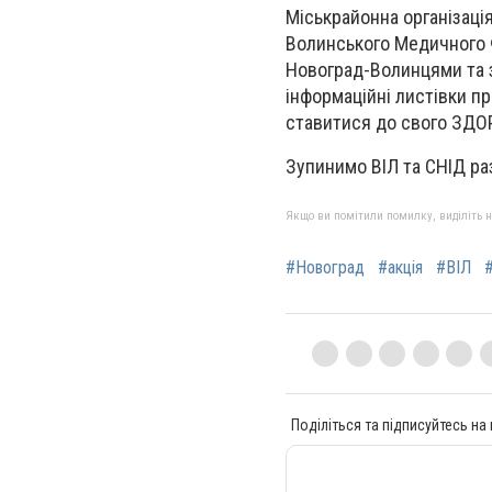
Міськрайонна організац
Волинського Медичного Ф
Новоград-Волинцями та 
інформаційні листівки п
ставитися до свого ЗДОР
Зупинимо ВІЛ та СНІД р
Якщо ви помітили помилку, виділіть нео
#Новоград
#акція
#ВІЛ
Поділіться та підписуйтесь на