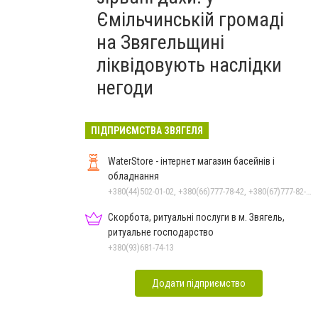
Ємільчинській громаді
на Звягельщині
ліквідовують наслідки
негоди
ПІДПРИЄМСТВА ЗВЯГЕЛЯ
WaterStore - інтернет магазин басейнів і
обладнання
+380(44)502-01-02, +380(66)777-78-42, +380(67)777-82-19, +380(67)890-80-80, +380(73)890-80-80, +380(44)502-01-03
Скорбота, ритуальні послуги в м. Звягель,
ритуальне господарство
+380(93)681-74-13
Додати підприємство