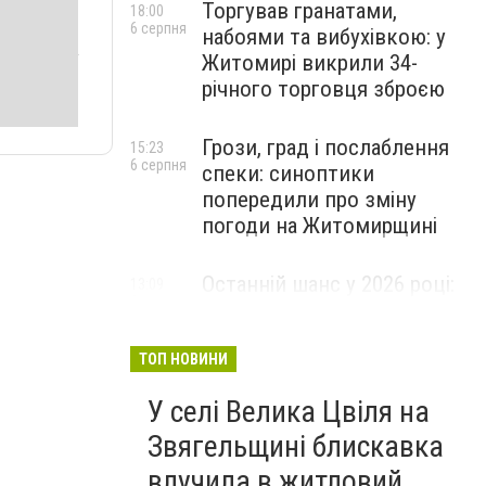
Торгував гранатами,
18:00
6 серпня
набоями та вибухівкою: у
Житомирі викрили 34-
річного торговця зброєю
Грози, град і послаблення
15:23
6 серпня
спеки: синоптики
попередили про зміну
погоди на Житомирщині
Останній шанс у 2026 році:
13:09
6 серпня
оголошено набір на
безплатний курс для
майбутніх водійок автобусів
ТОП НОВИНИ
У селі Велика Цвіля на
Звягельщині блискавка
влучила в житловий