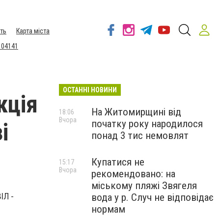
ть
Карта міста
 04141
ОСТАННІ НОВИНИ
кція
На Житомирщині від
18:06
Вчора
початку року народилося
і
понад 3 тис немовлят
Купатися не
15:17
Вчора
рекомендовано: на
міському пляжі Звягеля
ІЛ -
вода у р. Случ не відповідає
нормам