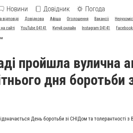
Новини
Довідник
Погода
а відповіді
Довідкова
Афіша
Оголошення
Вакансії
Нерухоміс
на сайті
YouTube 04141
Купуй онлайн
Instagram 04141
Facebook
ом
аді пройшла вулична а
ітнього дня боротьби з
відзначається День боротьби зі СНІДом та толерантності з В