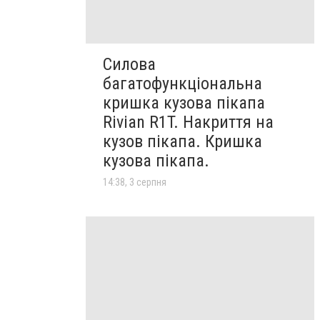
Силова
багатофункціональна
кришка кузова пікапа
Rivian R1T. Накриття на
кузов пікапа. Кришка
кузова пікапа.
14:38, 3 серпня