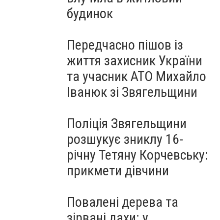
будинок
Передчасно пішов із
життя захисник України
та учасник АТО Михайло
Іванюк зі Звягельщини
Поліція Звягельщини
розшукує зниклу 16-
річну Тетяну Корчевську:
прикмети дівчини
Повалені дерева та
зірвані дахи: у