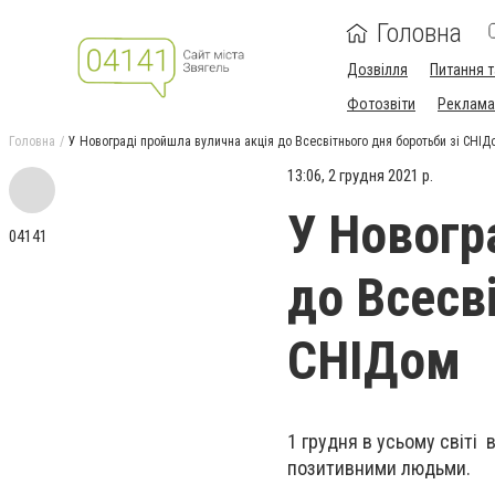
Головна
Дозвілля
Питання т
Фотозвіти
Реклама 
Головна
У Новограді пройшла вулична акція до Всесвітнього дня боротьби зі СНІД
13:06, 2 грудня 2021 р.
У Новогр
04141
до Всесв
СНІДом
1 грудня в усьому світі 
позитивними людьми.