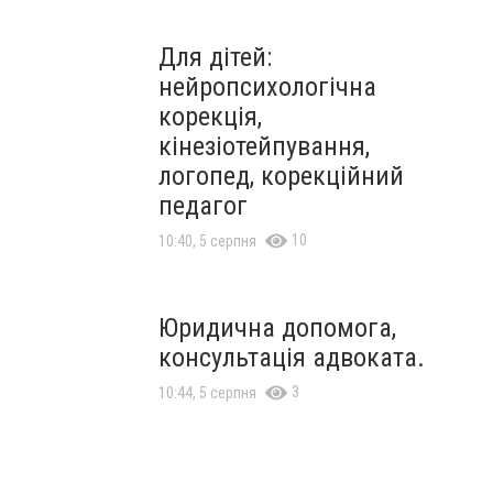
Для дітей:
нейропсихологічна
корекція,
кінезіотейпування,
логопед, корекційний
педагог
10
10:40, 5 серпня
Юридична допомога,
консультація адвоката.
3
10:44, 5 серпня