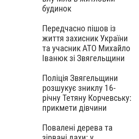
будинок
Передчасно пішов із
життя захисник України
та учасник АТО Михайло
Іванюк зі Звягельщини
Поліція Звягельщини
розшукує зниклу 16-
річну Тетяну Корчевську:
прикмети дівчини
Повалені дерева та
зірвані дахи: у