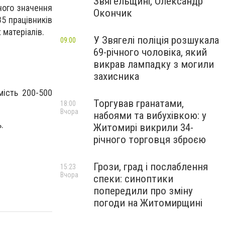
Звягельщині, Олександр
ного значення
Окончик
85 працівників
 матеріалів.
У Звягелі поліція розшукала
09:00
69-річного чоловіка, який
викрав лампадку з могили
захисника
мість 200-500
Торгував гранатами,
18:00
Вчора
набоями та вибухівкою: у
.
Житомирі викрили 34-
річного торговця зброєю
Грози, град і послаблення
15:23
Вчора
спеки: синоптики
попередили про зміну
погоди на Житомирщині