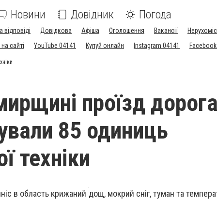
Новини
Довідник
Погода
а відповіді
Довідкова
Афіша
Оголошення
Вакансії
Нерухоміс
на сайті
YouTube 04141
Купуй онлайн
Instagram 04141
Facebook
хніки
ирщині проїзд дорог
ували 85 одиниць
ї техніки
ніс в область крижаний дощ, мокрий сніг, туман та темпера