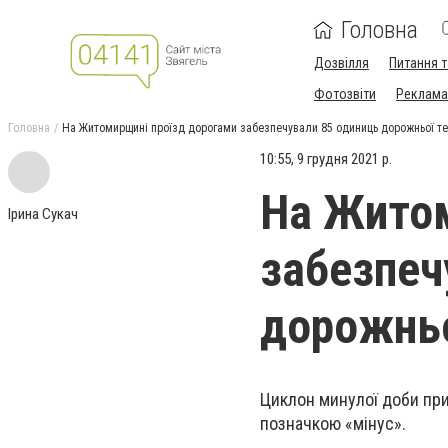
Головна
Дозвілля
Питання т
Фотозвіти
Реклама 
Головна
На Житомирщині проїзд дорогами забезпечували 85 одиниць дорожньої те
10:55, 9 грудня 2021 р.
На Житом
Ірина Сукач
забезпеч
дорожньо
Циклон минулої доби при
позначкою «мінус».