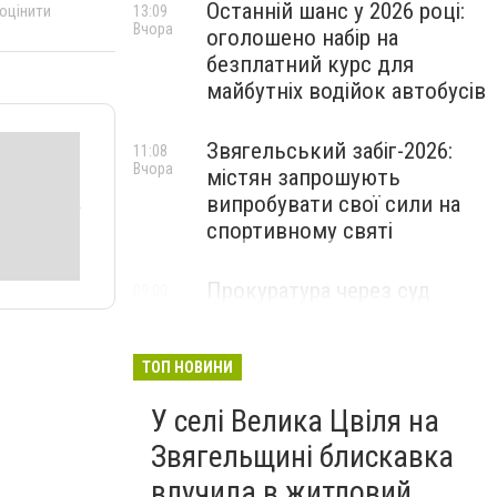
Останній шанс у 2026 році:
 оцінити
13:09
Вчора
оголошено набір на
безплатний курс для
майбутніх водійок автобусів
Звягельський забіг-2026:
11:08
Вчора
містян запрошують
випробувати свої сили на
спортивному святі
Прокуратура через суд
09:00
Вчора
захистила заказник «Зелена
лагуна» на Звягельщині
ТОП НОВИНИ
У селі Велика Цвіля на
Звягельщині блискавка
влучила в житловий