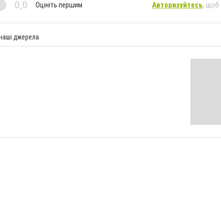
0,0
Оцініть першим
Авторизуйтесь
, щоб
 наші джерела