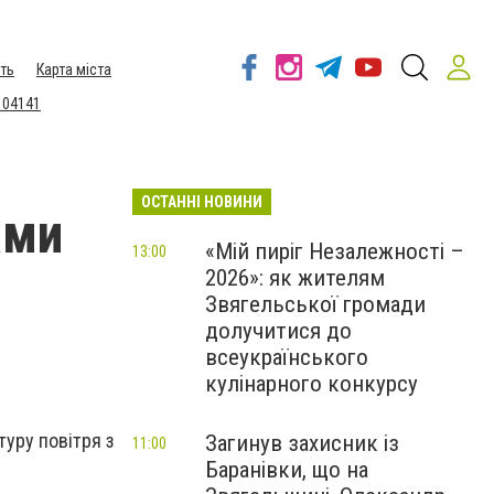
ть
Карта міста
 04141
ОСТАННІ НОВИНИ
ами
«Мій пиріг Незалежності –
13:00
2026»: як жителям
Звягельської громади
долучитися до
всеукраїнського
кулінарного конкурсу
туру повітря з
Загинув захисник із
11:00
Баранівки, що на