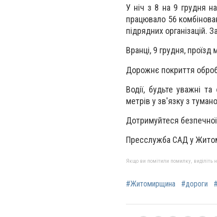
У ніч з 8 на 9 грудня 
працювало 56 комбінован
підрядних організацій. 
Вранці, 9 грудня, проїз
Дорожнє покриття оброб
Водії, будьте уважні т
метрів у зв'язку з туман
Дотримуйтеся безпечної 
Пресслужба САД у Житом
Якщо ви помітили помилку, виділіть нео
#Житомирщина
#дороги
#