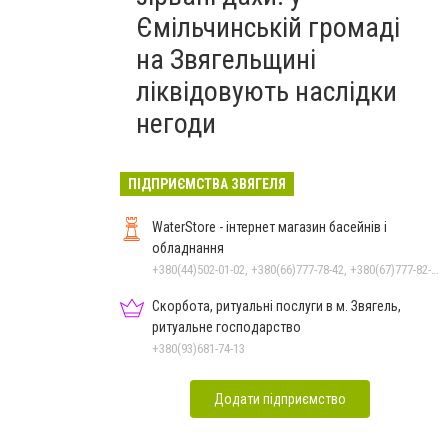
Ємільчинській громаді
на Звягельщині
ліквідовують наслідки
негоди
ПІДПРИЄМСТВА ЗВЯГЕЛЯ
WaterStore - інтернет магазин басейнів і
обладнання
+380(44)502-01-02, +380(66)777-78-42, +380(67)777-82-19, +380(67)890-80-80, +380(73)890-80-80, +380(44)502-01-03
Скорбота, ритуальні послуги в м. Звягель,
ритуальне господарство
+380(93)681-74-13
Додати підприємство