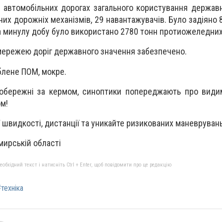
на автомобільних дорогах загального користування держав
их дорожніх механізмів, 29 навантажувачів. Було задіяно 
За минулу добу було використано 2780 тонн протиожеледних
д мережею доріг державного значення забезпечено.
лене ПОМ, мокре.
а обережні за кермом, синоптики попереджають про види
ом!
швидкості, дистанції та уникайте ризикованих маневрувань
ирській області
бхідний текст і натисніть Ctrl + Enter, щоб повідомити про це редакцію
техніка