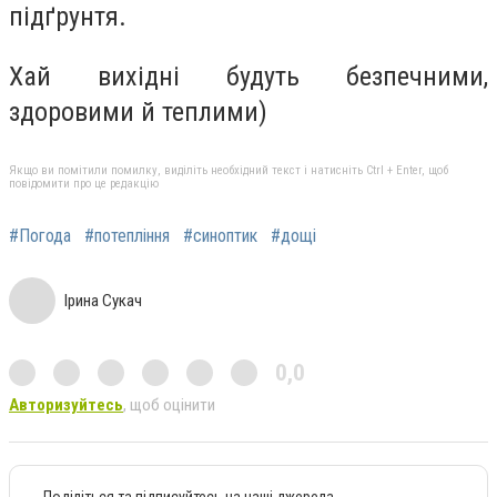
підґрунтя.
Хай вихідні будуть безпечними,
здоровими й теплими)
Якщо ви помітили помилку, виділіть необхідний текст і натисніть Ctrl + Enter, щоб
повідомити про це редакцію
#Погода
#потепління
#синоптик
#дощі
Ірина Сукач
0,0
Авторизуйтесь
, щоб оцінити