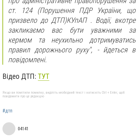
про адміністративне правопорушення за
ст. 124 (Порушення ПДР України, що
призвело до ДТП)КУпАП . Водії, вкотре
закликаємо вас бути уважними за
кермом та неухильно дотримуватись
правил дорожнього руху", - йдеться в
повідомлені.
Відео ДТП:
ТУТ
Якщо ви помітили помилку, виділіть необхідний текст і натисніть Ctrl + Enter, щоб
повідомити про це редакцію
#дтп
04141