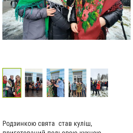
Родзинкою свята став куліш,
приготований польовою кухнею