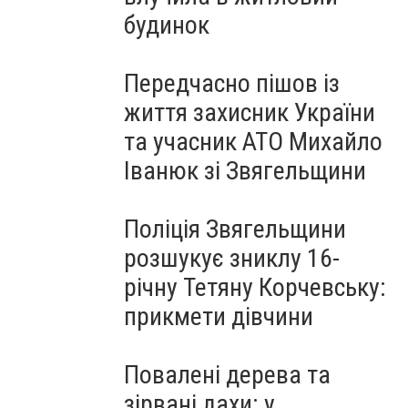
будинок
Передчасно пішов із
життя захисник України
та учасник АТО Михайло
Іванюк зі Звягельщини
Поліція Звягельщини
розшукує зниклу 16-
річну Тетяну Корчевську:
прикмети дівчини
Повалені дерева та
зірвані дахи: у