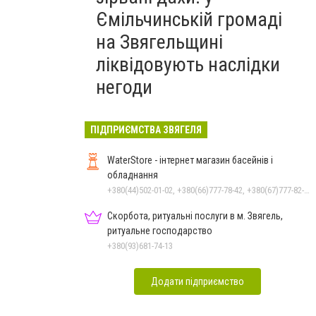
Ємільчинській громаді
на Звягельщині
ліквідовують наслідки
негоди
ПІДПРИЄМСТВА ЗВЯГЕЛЯ
WaterStore - інтернет магазин басейнів і
обладнання
+380(44)502-01-02, +380(66)777-78-42, +380(67)777-82-19, +380(67)890-80-80, +380(73)890-80-80, +380(44)502-01-03
Скорбота, ритуальні послуги в м. Звягель,
ритуальне господарство
+380(93)681-74-13
Додати підприємство