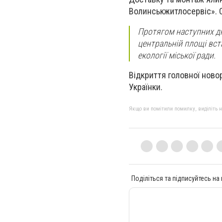
Волинськжитлосервіс». С
Протягом наступних дн
центральній площі вст
екології міської ради.
Відкриття головної новор
Українки.
Якщо ви помітили помилку, виділіть нео
Поділіться та підписуйтесь на