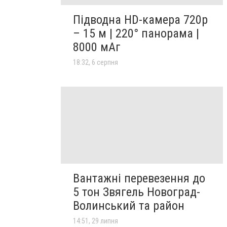
Підводна HD-камера 720p
– 15 м | 220° панорама |
8000 мАг
18:32, 6 серпня
Вантажні перевезення до
5 тон Звягель Новоград-
Волинський та район
14:51, 29 липня