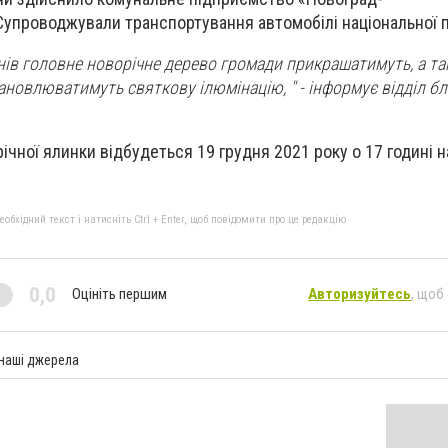
упроводжували транспортування автомобілі національної по
ів головне новорічне дерево громади прикрашатимуть, а та
ановлюватимуть святкову ілюмінацію, " - інформує відділ б
ічної ялинки відбудеться 19 грудня 2021 року о 17 годині н
бхідний текст і натисніть Ctrl + Enter, щоб повідомити про це редакцію
0,0
Оцініть першим
Авторизуйтесь
, щоб
 наші джерела