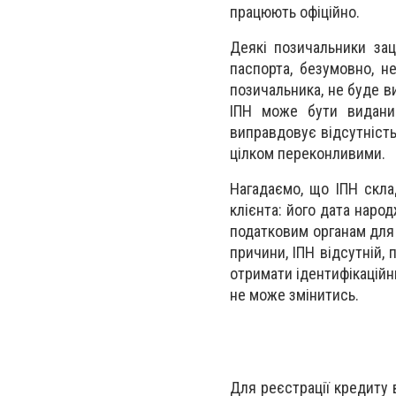
працюють офіційно.
Деякі позичальники зац
паспорта, безумовно, н
позичальника, не буде в
ІПН може бути видани
виправдовує відсутність
цілком переконливими.
Нагадаємо, що ІПН скла
клієнта: його дата наро
податковим органам для 
причини, ІПН відсутній,
отримати ідентифікаційни
не може змінитись.
Для реєстрації кредиту 