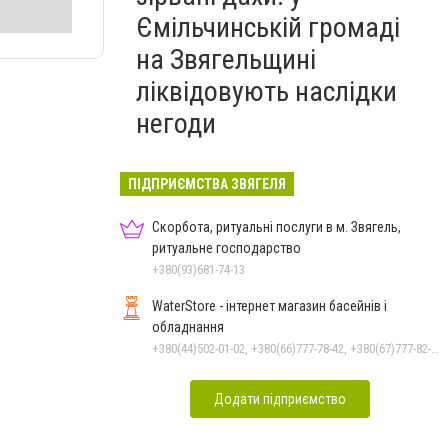
Ємільчинській громаді
на Звягельщині
ліквідовують наслідки
негоди
ПІДПРИЄМСТВА ЗВЯГЕЛЯ
Скорбота, ритуальні послуги в м. Звягель,
ритуальне господарство
+380(93)681-74-13
WaterStore - інтернет магазин басейнів і
обладнання
+380(44)502-01-02, +380(66)777-78-42, +380(67)777-82-19, +380(67)890-80-80, +380(73)890-80-80, +380(44)502-01-03
Додати підприємство