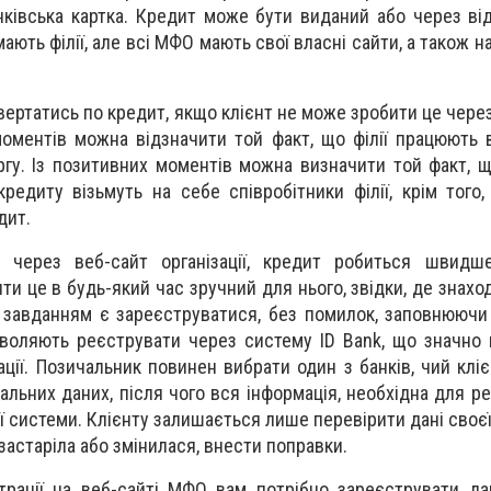
ківська картка. Кредит може бути виданий або через ві
ають філії, але всі МФО мають свої власні сайти, а також 
вертатись по кредит, якщо клієнт не може зробити це через
моментів можна відзначити той факт, що філії працюють в
гу. Із позитивних моментів можна визначити той факт, що
редиту візьмуть на себе співробітники філії, крім того
дит.
 через веб-сайт організації, кредит робиться швидше
и це в будь-який час зручний для нього, звідки, де знахо
 завданням є зареєструватися, без помилок, заповнюючи
воляють реєструвати через систему ID Bank, що значно
ії. Позичальник повинен вибрати один з банків, чий клієн
альних даних, після чого вся інформація, необхідна для ре
ї системи. Клієнту залишається лише перевірити дані своєї
застаріла або змінилася, внести поправки.
рації на веб-сайті МФО вам потрібно зареєструвати дан