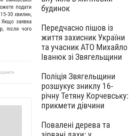
будинок
можете подати
15-30 хвилин,
 Якщо заявка
Передчасно пішов із
р, після чого
життя захисник України
та учасник АТО Михайло
Іванюк зі Звягельщини
 оцінити
Поліція Звягельщини
розшукує зниклу 16-
річну Тетяну Корчевську:
прикмети дівчини
Повалені дерева та
зірвані дахи: у