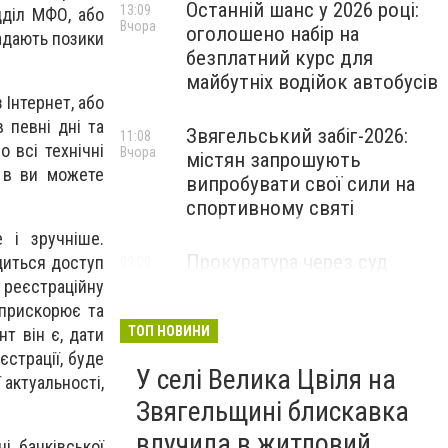
Останній шанс у 2026 році:
13:09
дділ МФО, або
Вчора
оголошено набір на
надають позики
безплатний курс для
майбутніх водійок автобусів
 Інтернет, або
 певні дні та
Звягельський забіг-2026:
11:08
 всі технічні
Вчора
містян запрошують
, в ви можете
випробувати свої сили на
спортивному святі
 і зручніше.
Прокуратура через суд
диться доступ
09:00
Вчора
захистила заказник «Зелена
 реєстраційну
лагуна» на Звягельщині
 прискорює та
ТОП НОВИНИ
т він є, дати
єстрації, буде
У селі Велика Цвіля на
 актуальності,
Звягельщині блискавка
влучила в житловий
і банківської