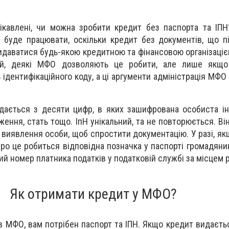
ікавлені, чи можна зробити кредит без паспорта та ІП
е буде працювати, оскільки кредит без документів, що 
идаватися будь-якою кредитною та фінансовою організаціє
й, деякі МФО дозволяють це робити, але лише якщо
 ідентифікаційного коду, а ці аргументи адміністрація МФ
дається з десяти цифр, в яких зашифрована особиста і
дження, стать тощо. ІпН унікальний, та не повторюється. В
виявлення особи, щоб спростити документацію. У разі, якщ
 про це робиться відповідна позначка у паспорті громадян
й номер платника податків у податковій службі за місцем р
Як отримати кредит у МФО?
в МФО, вам потрібен паспорт та ІПН. Якщо кредит видаєтьс