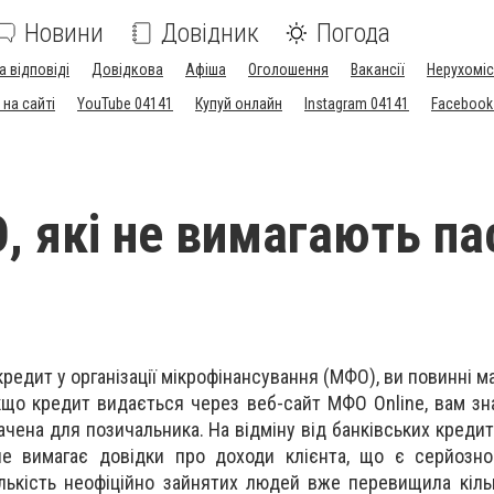
Новини
Довідник
Погода
а відповіді
Довідкова
Афіша
Оголошення
Вакансії
Нерухоміс
на сайті
YouTube 04141
Купуй онлайн
Instagram 04141
Facebook
, які не вимагають па
редит у організації мікрофінансування (МФО), ви повинні м
Якщо кредит видається через веб-сайт МФО Online, вам з
ачена для позичальника. На відміну від банківських кредит
е вимагає довідки про доходи клієнта, що є серйозно
лькість неофіційно зайнятих людей вже перевищила кількі