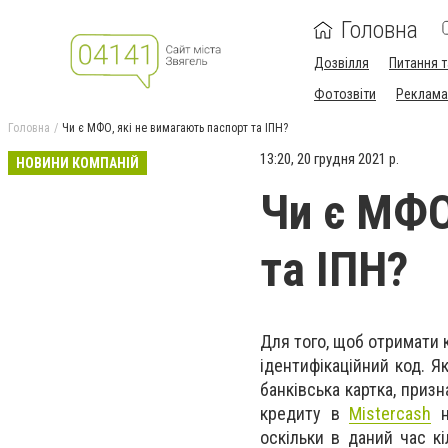
Головна
Дозвілля
Питання т
Фотозвіти
Реклама 
Головна
Чи є МФО, які не вимагають паспорт та ІПН?
13:20, 20 грудня 2021 р.
НОВИНИ КОМПАНІЙ
Чи є МФО
та ІПН?
Для того, щоб отримати к
ідентифікаційний код. 
банківська картка, призн
кредиту в
Mistercash
н
оскільки в даний час кі