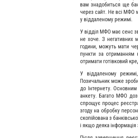
вам знадобиться ще бан
через сайт. Не всі МФО м
у віддаленому режимі.
У відділ МФО має сенс з
не хоче. З негативних 
години, можуть мати чер
пункти за отриманням к
отримати готівковий кре
У віддаленому режимі,
Позичальник може зробит
до Інтернету. Основним
анкету. Багато МФО доз
спрощує процес реєстрац
згоду на обробку персон
скопійована з банківсько
і якщо деяка інформація 
Після завершення реєст