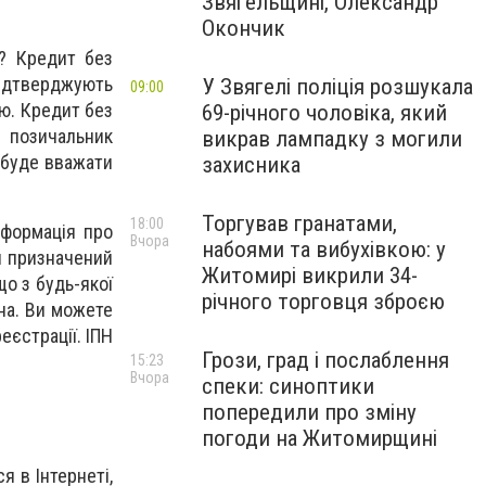
Звягельщині, Олександр
Окончик
Н? Кредит без
підтверджують
У Звягелі поліція розшукала
09:00
ю. Кредит без
69-річного чоловіка, який
 позичальник
викрав лампадку з могили
О буде вважати
захисника
Торгував гранатами,
18:00
нформація про
Вчора
набоями та вибухівкою: у
ін призначений
Житомирі викрили 34-
о з будь-якої
річного торговця зброєю
ина. Ви можете
еєстрації. ІПН
Грози, град і послаблення
15:23
Вчора
спеки: синоптики
попередили про зміну
погоди на Житомирщині
я в Інтернеті,