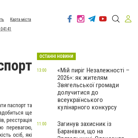
ть
Карта міста
 04141
ОСТАННІ НОВИНИ
спорт
«Мій пиріг Незалежності –
13:00
2026»: як жителям
Звягельської громади
долучитися до
всеукраїнського
ати паспорт та
кулінарного конкурсу
надобиться ще
ів, реєстрація
Загинув захисник із
11:00
ю перевагою,
Баранівки, що на
сть осіб, які