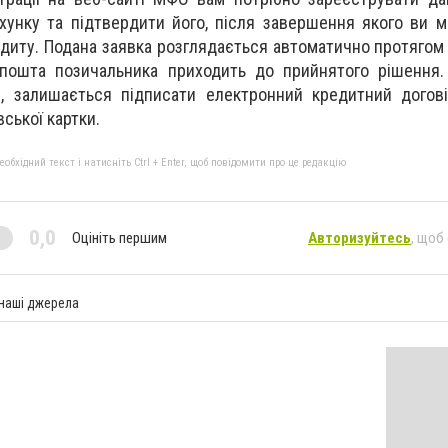
хунку та підтвердити його, після завершення якого ви 
диту. Подана заявка розглядається автоматично протягом 
 пошта позичальника приходить до прийнятого рішення.
, залишається підписати електронний кредитний догові
вської картки.
бхідний текст і натисніть Ctrl + Enter, щоб повідомити про це редакцію
0,0
Оцініть першим
Авторизуйтесь
, щоб
 наші джерела