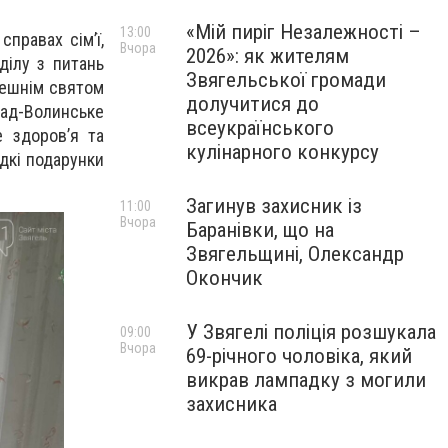
«Мій пиріг Незалежності –
13:00
правах сім’ї,
Вчора
2026»: як жителям
ділу з питань
Звягельської громади
дешнім святом
долучитися до
ад-Волинське
всеукраїнського
е здоров’я та
кулінарного конкурсу
дкі подарунки
Загинув захисник із
11:00
Вчора
Баранівки, що на
Звягельщині, Олександр
Окончик
У Звягелі поліція розшукала
09:00
Вчора
69-річного чоловіка, який
викрав лампадку з могили
захисника