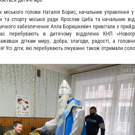
ського голови Наталія Борис, начальник управління у с
ри та спорту міської ради Ярослав Циба та начальник від
дичного забезпечення Алла Боришкевич привітали з прий
час перебувають в дитячому відділенні КНП «Новогр
жавши діткам миру, добра, злагоди, радості, а головн
 Усі діти, які перебувають лікуванні також отримали соло