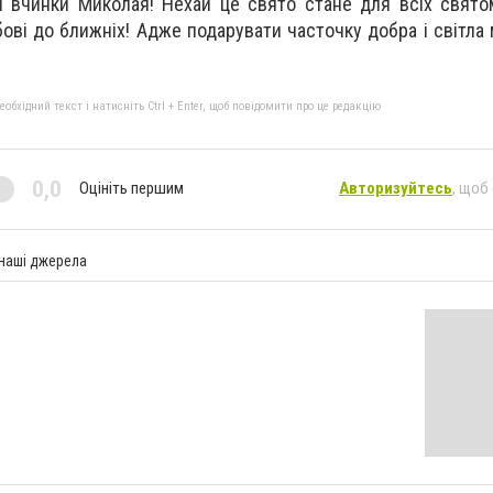
чинки Миколая! Нехай це свято стане для всіх свято
ові до ближніх! Адже подарувати часточку добра і світла
бхідний текст і натисніть Ctrl + Enter, щоб повідомити про це редакцію
0,0
Оцініть першим
Авторизуйтесь
, щоб
 наші джерела