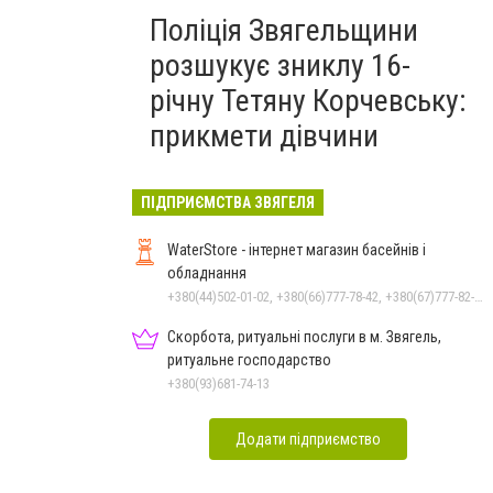
Поліція Звягельщини
розшукує зниклу 16-
річну Тетяну Корчевську:
прикмети дівчини
ПІДПРИЄМСТВА ЗВЯГЕЛЯ
WaterStore - інтернет магазин басейнів і
обладнання
+380(44)502-01-02, +380(66)777-78-42, +380(67)777-82-19, +380(67)890-80-80, +380(73)890-80-80, +380(44)502-01-03
Скорбота, ритуальні послуги в м. Звягель,
ритуальне господарство
+380(93)681-74-13
Додати підприємство