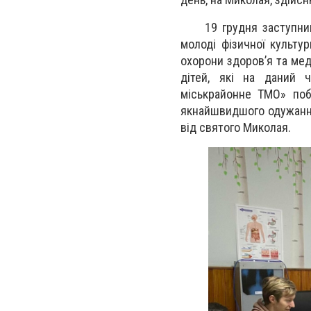
19 грудня заступник мі
молоді фізичної культу
охорони здоров’я та ме
дітей, які на даний 
міськрайонне ТМО» поба
якнайшвидшого одужання!
від святого Миколая.