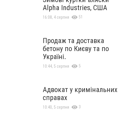
Alpha Industries, США
51
16:08, 4 серпня
Продаж та доставка
бетону по Києву та по
Україні.
5
10:44, 5 серпня
Адвокат у кримінальних
справах
3
10:40, 5 серпня