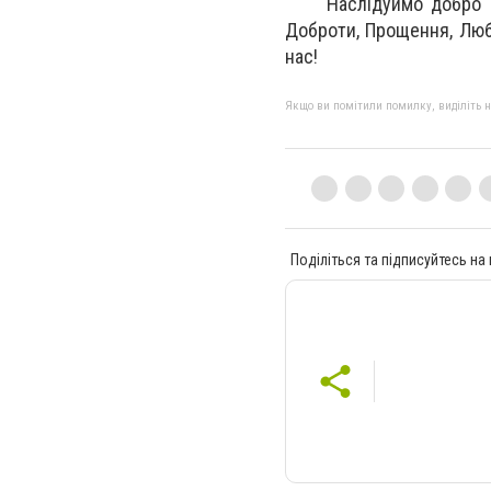
Наслідуймо добро і в
Доброти, Прощення, Люб
нас!
Якщо ви помітили помилку, виділіть нео
Поділіться та підписуйтесь на