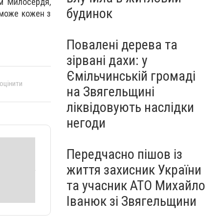
м Милосердя,
будинок
 може кожен з
Повалені дерева та
зірвані дахи: у
Ємільчинській громаді
 оцінити
на Звягельщині
ліквідовують наслідки
негоди
Передчасно пішов із
життя захисник України
та учасник АТО Михайло
Іванюк зі Звягельщини