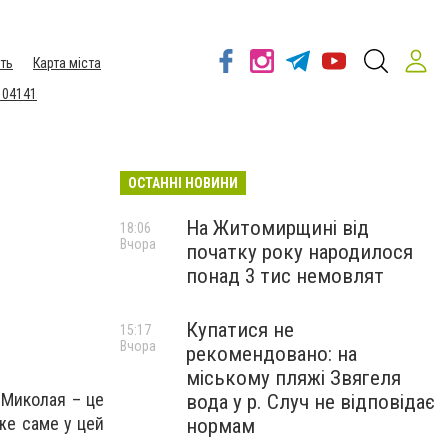
ть
Карта міста
 04141
ОСТАННІ НОВИНИ
На Житомирщині від
18:06
Вчора
початку року народилося
понад 3 тис немовлят
Купатися не
15:17
Вчора
рекомендовано: на
міському пляжі Звягеля
 Миколая – це
вода у р. Случ не відповідає
дже саме у цей
нормам