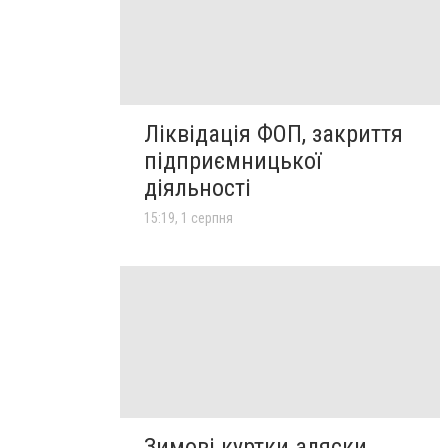
Ліквідація ФОП, закриття
підприємницької
діяльності
15:19, 1 серпня
Зимові куртки аляски