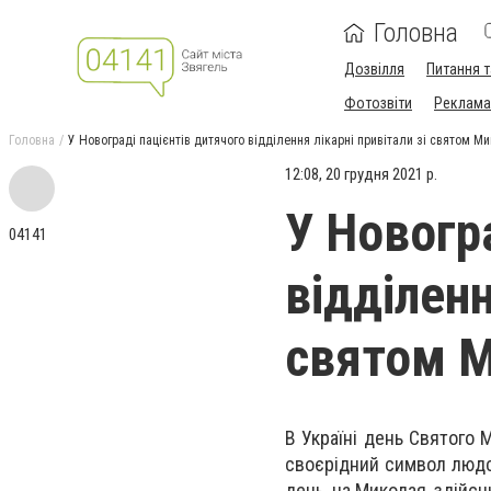
Головна
Дозвілля
Питання т
Фотозвіти
Реклама 
Головна
У Новограді пацієнтів дитячого відділення лікарні привітали зі святом М
12:08, 20 грудня 2021 р.
У Новогр
04141
відділенн
святом 
В Україні день Святого
своєрідний символ людсь
день, на Миколая, здійсн