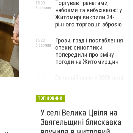
Торгував гранатами,
18:00
6 серпня
набоями та вибухівкою: у
Житомирі викрили 34-
річного торговця зброєю
Грози, град і послаблення
15:23
6 серпня
спеки: синоптики
попередили про зміну
погоди на Житомирщині
Останній шанс у 2026 році:
13:09
6 серпня
оголошено набір на
безплатний курс для
майбутніх водійок автобусів
ТОП НОВИНИ
У селі Велика Цвіля на
Звягельщині блискавка
влучила в житловий