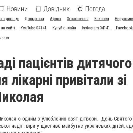
Новини
Довідник
Погода
а відповіді
Довідкова
Афіша
Оголошення
Вакансії
Нерухоміс
на сайті
YouTube 04141
Купуй онлайн
Instagram 04141
Facebook
иколая
аді пацієнтів дитячого
я лікарні привітали зі
Миколая
 Миколая є одним з улюблених свят дітвори. День Святого
кої надії і віри у щасливе майбутнє українських дітей, а
юються дитячі мрії.