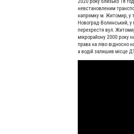
2020 року близько 18 год
невстановленим транспор
напрямку м. Житомир, у т
Новоград-Волинський, у 
перехрестя вул. Житомир
мікрорайону 2000 року н
права на ліво відносно н
а водій залишив місце Д