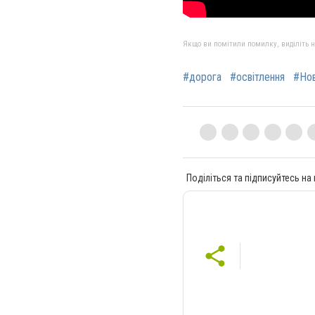
Якщо ви помітили помилку, виділіть нео
#дорога
#освітлення
#Но
Поділіться та підписуйтесь на