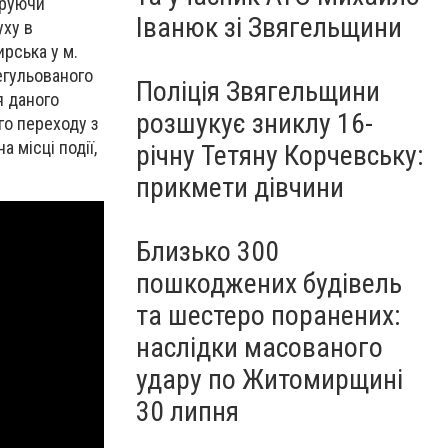
еруючи
Іванюк зі Звягельщини
уху в
ирська у м.
егульованого
Поліція Звягельщини
я даного
розшукує зниклу 16-
го переходу з
 місці події,
річну Тетяну Корчевську:
прикмети дівчини
Близько 300
пошкоджених будівель
та шестеро поранених:
наслідки масованого
удару по Житомирщині
30 липня