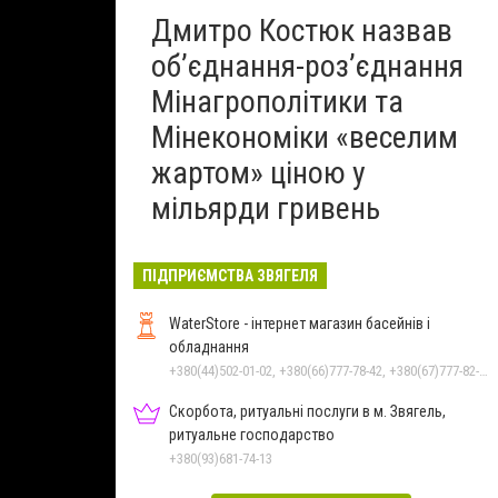
Дмитро Костюк назвав
об’єднання-роз’єднання
Мінагрополітики та
Мінекономіки «веселим
жартом» ціною у
мільярди гривень
ПІДПРИЄМСТВА ЗВЯГЕЛЯ
WaterStore - інтернет магазин басейнів і
обладнання
+380(44)502-01-02, +380(66)777-78-42, +380(67)777-82-19, +380(67)890-80-80, +380(73)890-80-80, +380(44)502-01-03
Скорбота, ритуальні послуги в м. Звягель,
ритуальне господарство
+380(93)681-74-13