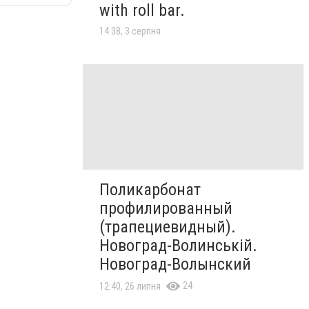
with roll bar.
14:38, 3 серпня
Поликарбонат
профилированный
(трапециевидный).
Новоград-Волинській.
Новоград-Волынский
24
12:40, 26 липня