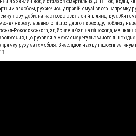
ини 45 хвилин водій сталася смертельна ДТП. Тоді водій, к
тним засобом, рухаючись у правій смузі свого напрямку р
емну пору доби, на частково освітленій ділянці вул. Житом
межах нерегульованого пішохідного переходу, поблизу нер
ська-Рокосовського, здійснив наїзд на пішохода, мешканц
ародження, що рухався в межах нерегульованого пішохідно
апрямку руху автомобіля. Внаслідок наїзду пішохід загинув на
ТП.