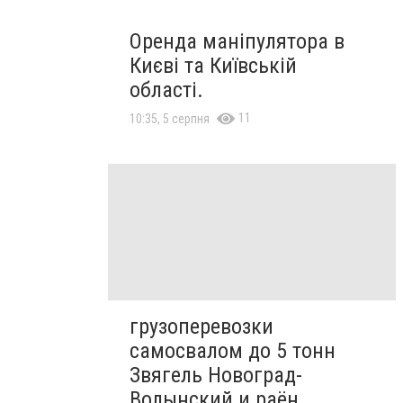
Оренда маніпулятора в
Києві та Київській
області.
11
10:35, 5 серпня
грузоперевозки
самосвалом до 5 тонн
Звягель Новоград-
Волынский и раён