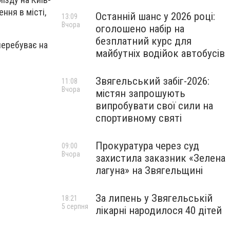
ння в місті,
Останній шанс у 2026 році:
13:09
Вчора
оголошено набір на
безплатний курс для
перебуває на
майбутніх водійок автобусів
Звягельський забіг-2026:
11:08
Вчора
містян запрошують
випробувати свої сили на
спортивному святі
Прокуратура через суд
09:00
Вчора
захистила заказник «Зелена
лагуна» на Звягельщині
За липень у Звягельській
18:21
5 серпня
лікарні народилося 40 дітей