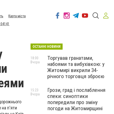
ть
Карта міста
 04141
ОСТАННІ НОВИНИ
у
Торгував гранатами,
18:00
Вчора
набоями та вибухівкою: у
ли
Житомирі викрили 34-
річного торговця зброєю
реями
Грози, град і послаблення
15:23
Вчора
спеки: синоптики
 дорожнього
попередили про зміну
 на п'яти
погоди на Житомирщині
їзду на Київ-