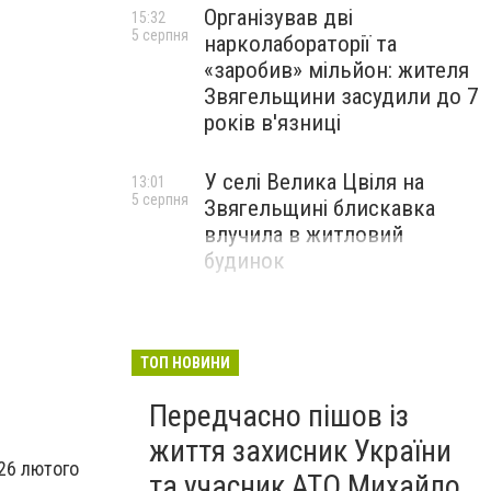
Організував дві
15:32
5 серпня
нарколабораторії та
«заробив» мільйон: жителя
Звягельщини засудили до 7
років в'язниці
У селі Велика Цвіля на
13:01
5 серпня
Звягельщині блискавка
влучила в житловий
будинок
ТОП НОВИНИ
Передчасно пішов із
життя захисник України
 26 лютого
та учасник АТО Михайло