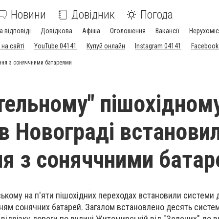
Новини
Довідник
Погода
а відповіді
Довідкова
Афіша
Оголошення
Вакансії
Нерухоміс
на сайті
YouTube 04141
Купуй онлайн
Instagram 04141
Facebook
ення з соняччними батареями
тельному" пішохідном
 в Новограді встанови
ня з соняччними бата
ському на п'яти пішохідних переходах встановили системи
ням сонячних батарей. Загалом встановлено десять систем
відрізку дороги по вулиці Житомирській від "Зелених" до ви