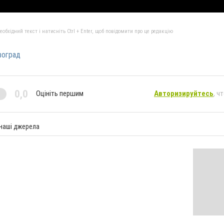
бхідний текст і натисніть Ctrl + Enter, щоб повідомити про це редакцію
воград
0,0
Оцініть першим
Авторизируйтесь
, ч
 наші джерела