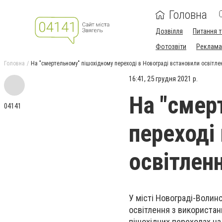
Головна
Дозвілля
Питання т
Фотозвіти
Реклама 
Головна
На "смертельному" пішохідному переході в Новограді встановили освітл
16:41, 25 грудня 2021 р.
На "смер
04141
переході
освітлен
У місті Новограді-Волин
освітлення з використан
пішохідних переходах на 