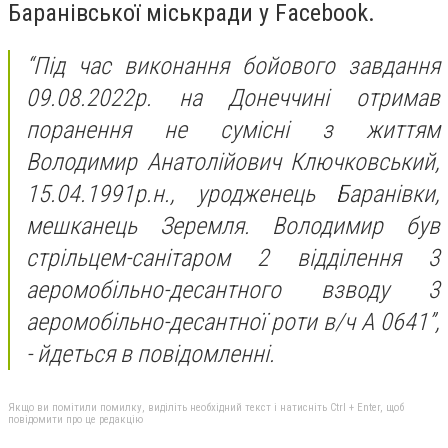
Баранівської міськради у Facebook.
“Під час виконання бойового завдання
09.08.2022р. на Донеччині отримав
поранення не сумісні з життям
Володимир Анатолійович Ключковський,
15.04.1991р.н., уродженець Баранівки,
мешканець Зеремля. Володимир був
стрільцем-санітаром 2 відділення 3
аеромобільно-десантного взводу 3
аеромобільно-десантної роти в/ч А 0641”,
- йдеться в повідомленні.
Якщо ви помітили помилку, виділіть необхідний текст і натисніть Ctrl + Enter, щоб
повідомити про це редакцію