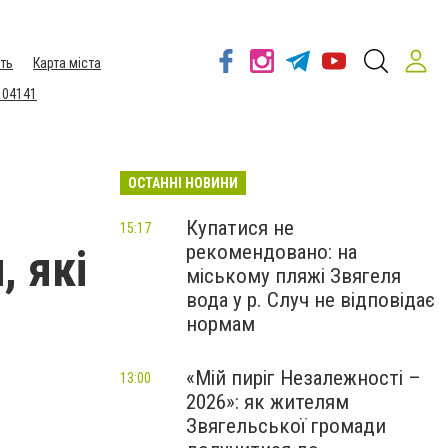
ть
Карта міста
 04141
ОСТАННІ НОВИНИ
Купатися не
15:17
рекомендовано: на
, які
міському пляжі Звягеля
вода у р. Случ не відповідає
нормам
«Мій пиріг Незалежності –
13:00
2026»: як жителям
Звягельської громади