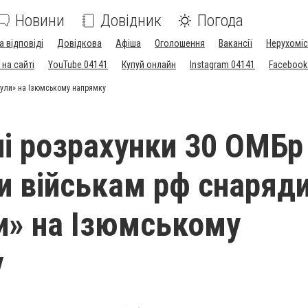
Новини
Довідник
Погода
а відповіді
Довідкова
Афіша
Оголошення
Вакансії
Нерухоміс
на сайті
YouTube 04141
Купуй онлайн
Instagram 04141
Facebook
були» на Ізюмському напрямку
і розрахунки 30 ОМБр
и військам рф снаряди
ли» на Ізюмському
у