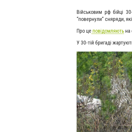
Військовим рф бійці 30
“повернули” сняряди, як
Про це
повідомляють
на 
У 30-тій бригаді жартуют