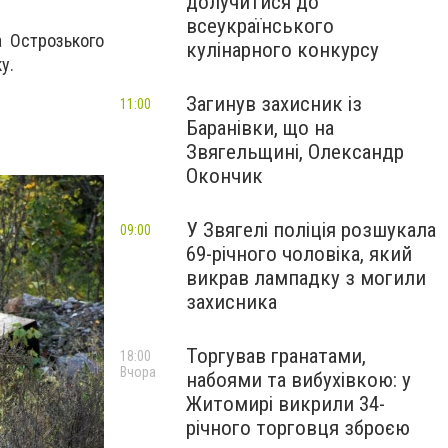
долучитися до
всеукраїнського
а Острозького
кулінарного конкурсу
у.
Загинув захисник із
11:00
Баранівки, що на
Звягельщині, Олександр
Окончик
У Звягелі поліція розшукала
09:00
69-річного чоловіка, який
викрав лампадку з могили
захисника
Торгував гранатами,
18:00
Вчора
набоями та вибухівкою: у
Житомирі викрили 34-
річного торговця зброєю