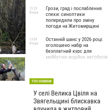
Грози, град і послаблення
15:23
Вчора
спеки: синоптики
попередили про зміну
погоди на Житомирщині
Останній шанс у 2026 році:
13:09
Вчора
оголошено набір на
безплатний курс для
майбутніх водійок автобусів
Звягельський забіг-2026:
11:08
Вчора
містян запрошують
випробувати свої сили на
ТОП НОВИНИ
спортивному святі
У селі Велика Цвіля на
Звягельщині блискавка
влучила в житловий