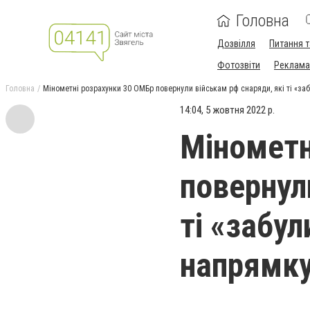
Головна
Дозвілля
Питання т
Фотозвіти
Реклама 
Головна
Мінометні розрахунки 30 ОМБр повернули військам рф снаряди, які ті «за
14:04, 5 жовтня 2022 р.
Мінометн
повернул
ті «забу
напрямк