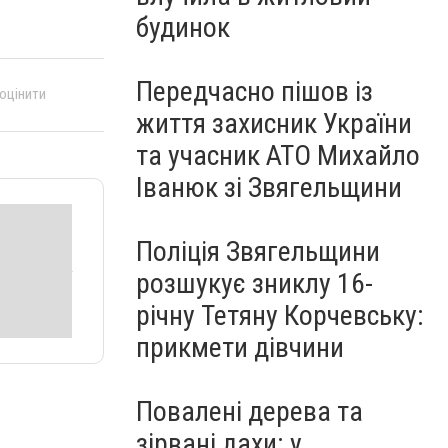
будинок
Передчасно пішов із
 оцінити
життя захисник України
та учасник АТО Михайло
Іванюк зі Звягельщини
Поліція Звягельщини
розшукує зниклу 16-
річну Тетяну Корчевську:
прикмети дівчини
Повалені дерева та
зірвані дахи: у