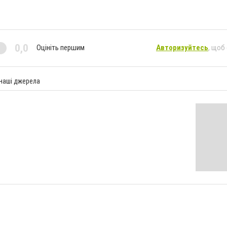
0,0
Оцініть першим
Авторизуйтесь
, щоб
 наші джерела