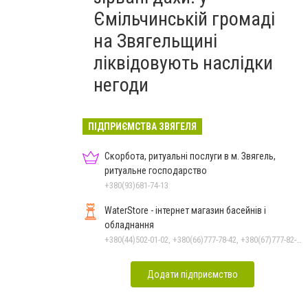
Ємільчинській громаді
на Звягельщині
ліквідовують наслідки
негоди
ПІДПРИЄМСТВА ЗВЯГЕЛЯ
Скорбота, ритуальні послуги в м. Звягель,
ритуальне господарство
+380(93)681-74-13
WaterStore - інтернет магазин басейнів і
обладнання
+380(44)502-01-02, +380(66)777-78-42, +380(67)777-82-19, +380(67)890-80-80, +380(73)890-80-80, +380(44)502-01-03
Додати підприємство