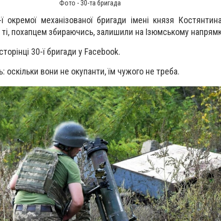
Фото - 30-та бригада
-ї окремої механізованої бригади імені князя Костянтин
і ті, похапцем збираючись, залишили на Ізюмському напрямк
сторінці 30-ї бригади у Facebook.
ь: оскільки вони не окупанти, їм чужого не треба.