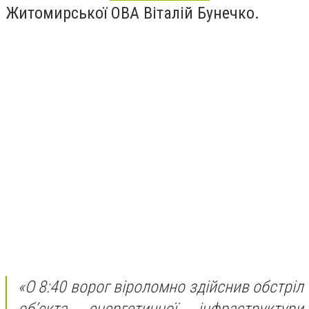
Житомирської ОВА Віталій Бунечко.
«О 8:40 ворог віроломно здійснив обстріл
об’єкта енергетичної інфраструктури