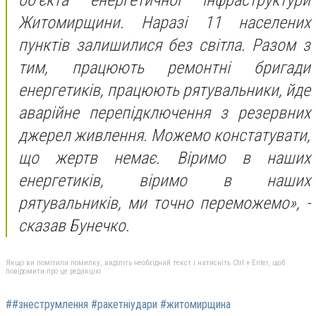
Житомирщини. Наразі 11 населених
пунктів залишилися без світла. Разом з
тим, працюють ремонтні бригади
енергетиків, працюють рятувальники, йде
аварійне перепідключення з резервних
джерел живлення. Можемо констатувати,
що жертв немає. Віримо в наших
енергетиків, віримо в наших
рятувальників, ми точно переможемо», -
сказав Бунечко.
Якщо ви помітили помилку, виділіть необхідний текст і натисніть Ctrl + Enter, щоб
повідомити про це редакцію
##знеструмлення #ракетніудари #житомирщина