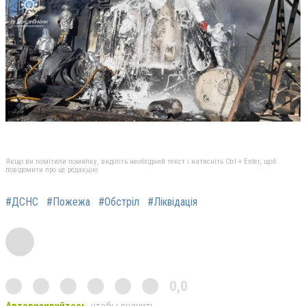
Якщо ви помітили помилку, виділіть необхідний текст і натисніть Ctrl + Enter, щоб
повідомити про це редакцію
#ДСНС
#Пожежа
#Обстріл
#Ліквідація
0,0
Авторизируйтесь
, чтобы оценить