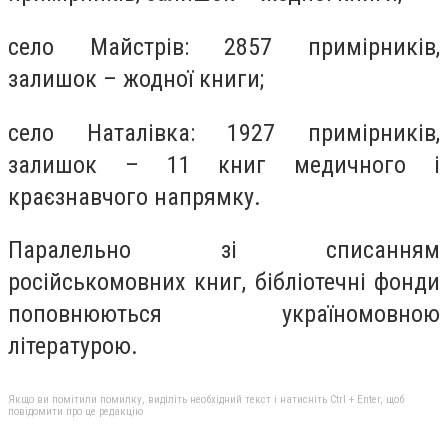
село Майстрів: 2857 примірників,
залишок – жодної книги;
село Наталівка: 1927 примірників,
залишок – 11 книг медичного і
краєзнавчого напрямку.
Паралельно зі списанням
російськомовних книг, бібліотечні фонди
поповнюються україномовною
літературою.
Якщо ви помітили помилку, виділіть необхідний текст і натисніть Ctrl + Enter, щоб
повідомити про це редакцію