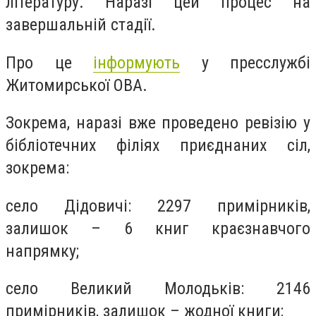
літературу. Наразі цей процес на
завершальній стадії.
Про це
інформують
у пресслужбі
Житомирської ОВА.
Зокрема, наразі вже проведено ревізію у
бібліотечних філіях приєднаних сіл,
зокрема:
село Дідовичі: 2297 примірників,
залишок – 6 книг краєзнавчого
напрямку;
село Великий Молодьків: 2146
примірників, залишок – жодної книги;