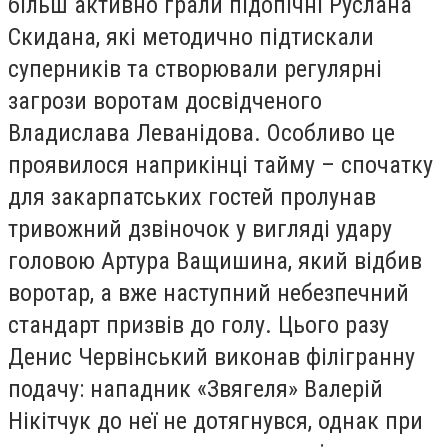
більш активно грали підопічні Руслана
Скидана, які методично підтискали
суперників та створювали регулярні
загрози воротам досвідченого
Владислава Леванідова. Особливо це
проявилося наприкінці тайму – спочатку
для закарпатських гостей пролунав
тривожний дзвіночок у вигляді удару
головою Артура Ващишина, який відбив
воротар, а вже наступний небезпечний
стандарт призвів до голу. Цього разу
Денис Червінський виконав філігранну
подачу: нападник «Звягеля» Валерій
Нікітчук до неї не дотягнувся, однак при