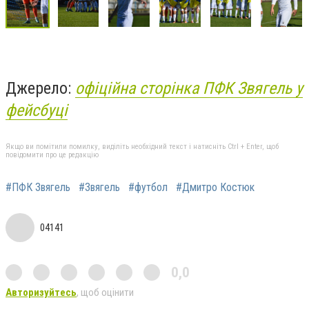
Джерело:
офіційна сторінка ПФК Звягель у
фейсбуці
Якщо ви помітили помилку, виділіть необхідний текст і натисніть Ctrl + Enter, щоб
повідомити про це редакцію
#ПФК Звягель
#Звягель
#футбол
#Дмитро Костюк
04141
0,0
Авторизуйтесь
, щоб оцінити