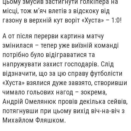
цьому змусив застигнути голкіпера на
місці, тож м’яч влетів з відскоку від
газону в верхній кут воріт «Хуста» – 1:0!
А от після перерви картина матчу
змінилася – тепер уже виїзній команді
потрібно було відіграватися та
напружувати захист господарів. Слід
відзначити, що за цю справу футболісти
«Хуста» взялися дуже завзято, створивши
чимало гольових нагод – зокрема,
Андрій Омелянюк провів декілька сейвів,
потягнувши при цьому вихід віч-на-віч з
Михайлом Фляшком.