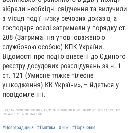
зібрали необхідні свідчення та вилучили
з місця події низку речових доказів, а
господаря оселі затримали у порядку ст.
208 (Затримання уповноваженою
службовою особою) КПК України.
Відомості про подію внесені до Єдиного
реєстру досудових розслідувань за ч. 1
ст. 121 (Умисне тяжке тілесне
ушкодження) КК України», – йдеться у
повідомленні.
Якщо ви помітили помилку, виділіть необхідний текст і натисніть Ctrl + Enter, щоб
повідомити про це редакцію
#Новоградщина
#Пиятика
#Ніж
#Поранення