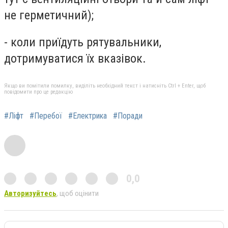
не герметичний);
- коли приїдуть рятувальники,
дотримуватися їх вказівок.
Якщо ви помітили помилку, виділіть необхідний текст і натисніть Ctrl + Enter, щоб
повідомити про це редакцію
#Ліфт
#Перебої
#Електрика
#Поради
0,0
Авторизуйтесь
, щоб оцінити