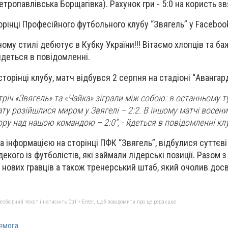
етропавлівська Борщагівка). Рахунок гри - 5:0 на користь зв
орінці Професійного футбольного клубу “Звягель” у Faceboo
ому стилі дебютує в Кубку України!!! Вітаємо хлопців та ба
 йдеться в повідомленні.
сторінці клубу, матч відбувся 2 серпня на стадіоні “Авангар
річ «Звягель» та «Чайка» зіграли між собою: в останньому т
ту розійшлися миром у Звягелі – 2:2. В іншому матчі восени
ору над нашою командою – 2:0”, - йдеться в повідомленні кл
за інформацією на сторінці ПФК “Звягель”, відбулися суттєві
екого із футболістів, які займали лідерські позиції. Разом 
 нових гравців а також тренерський штаб, який очолив дос
бхідний текст і натисніть Ctrl + Enter, щоб повідомити про це редакцію
емога