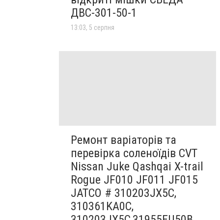
ДВС-301-50-1
13:03, 5 серпня
Ремонт варіаторів та
перевірка соленоїдів CVT
Nissan Juke Qashqai X-trail
Rogue JF010 JF011 JF015
JATCO # 310203JX5C,
310361KA0C,
310203JX5C,31955EU50B,