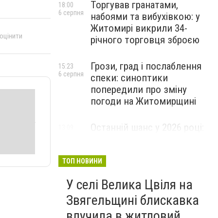
Торгував гранатами,
18:00
6 серпня
набоями та вибухівкою: у
Житомирі викрили 34-
 оцінити
річного торговця зброєю
Грози, град і послаблення
15:23
6 серпня
спеки: синоптики
попередили про зміну
погоди на Житомирщині
Останній шанс у 2026 році:
13:09
6 серпня
оголошено набір на
безплатний курс для
майбутніх водійок автобусів
ТОП НОВИНИ
У селі Велика Цвіля на
Звягельщині блискавка
влучила в житловий