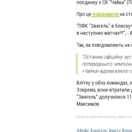
поєдинку з СК “Чайка” (П
Про це
повідомили
на ст
“ПФК "Звягель" в блискуч
в наступних матчах!!!”, -
Так, як повідомляють на 
“Останню офіційну зуст
попереднього чемпіона
«Чайка» вдома взяла г
Влітку у обох командах, 
Зокрема, вони втратили д
“Звягель” долучилися 11
Максимов.
Якщо ви помітили помилку, виділіть нео
##пфк #звягель #матч #пер