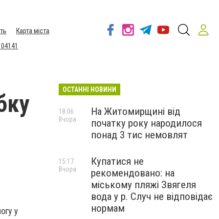
ть
Карта міста
 04141
ОСТАННІ НОВИНИ
бку
На Житомирщині від
18:06
Вчора
початку року народилося
понад 3 тис немовлят
Купатися не
15:17
Вчора
рекомендовано: на
міському пляжі Звягеля
вода у р. Случ не відповідає
нормам
огу у