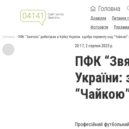
Головна
Дозвілля
Питання т
Фотозвіти
Реклама 
Головна
ПФК “Звягель” дебютував в Кубку України: здобув перемогу над “Чайкою” 
20:17, 2 серпня 2023 р.
ПФК “Звя
України:
“Чайкою”
Професійний футбольний 