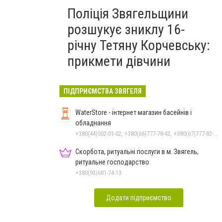
Поліція Звягельщини
розшукує зниклу 16-
річну Тетяну Корчевську:
прикмети дівчини
ПІДПРИЄМСТВА ЗВЯГЕЛЯ
WaterStore - інтернет магазин басейнів і
обладнання
+380(44)502-01-02, +380(66)777-78-42, +380(67)777-82-19, +380(67)890-80-80, +380(73)890-80-80, +380(44)502-01-03
Скорбота, ритуальні послуги в м. Звягель,
ритуальне господарство
+380(93)681-74-13
Додати підприємство