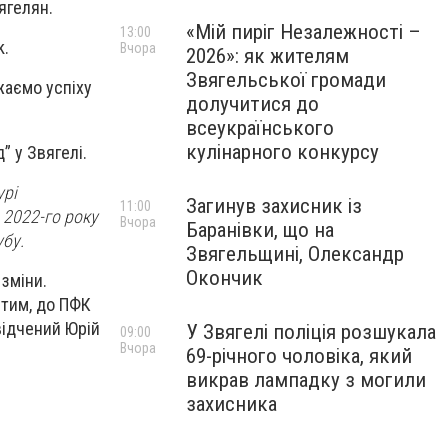
ягелян.
«Мій пиріг Незалежності –
13:00
k.
Вчора
2026»: як жителям
Звягельської громади
жаємо успіху
долучитися до
всеукраїнського
кулінарного конкурсу
д” у Звягелі.
урі
Загинув захисник із
11:00
 2022-го року
Вчора
Баранівки, що на
убу.
Звягельщині, Олександр
Окончик
 зміни.
з тим, до ПФК
відчений Юрій
У Звягелі поліція розшукала
09:00
Вчора
69-річного чоловіка, який
викрав лампадку з могили
захисника