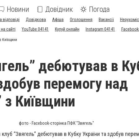
Новини
Довідник
Погода
а відповіді
Довідкова
Афіша
Оголошення
Вакансії
Нерухоміс
на сайті
YouTube 04141
Купуй онлайн
Instagram 04141
Facebook
з Київщини
гель” дебютував в Ку
 здобув перемогу над
 з Київщини
фото - Facebook-сторінка ПФК "Звягель"
клуб “Звягель” дебютував в Кубку України та здобув перем