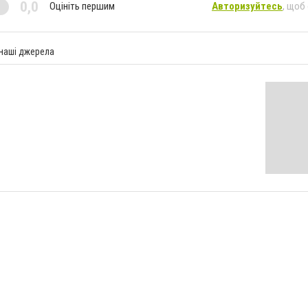
0,0
Оцініть першим
Авторизуйтесь
, щоб
 наші джерела