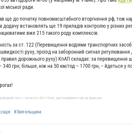
ї міської ради.
ав ще до початку повномасштабного вторгнення рф, тож на
на додачу встановлять ще 19 приладів контролю у різних рег
працюватиме вже 215 такого роду комплексів.
ність за ст. 122 (Перевищення водіями транспортних засоб
швидкості руху, проїзд на заборонний сигнал регулювання
х правил дорожнього руху) КпАП складає: за перевищення 
– 340 грн; більше, ніж на 50 км/год – 1700 грн, –
йдеться у п
рогах!
бхідний текст і натисніть Ctrl + Enter, щоб повідомити про це редакцію
сація
#Звягельщина