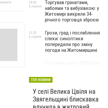
Торгував гранатами,
 оцінити
18:00
6 серпня
набоями та вибухівкою: у
Житомирі викрили 34-
річного торговця зброєю
Грози, град і послаблення
15:23
6 серпня
спеки: синоптики
попередили про зміну
погоди на Житомирщині
Останній шанс у 2026 році:
13:09
6 серпня
оголошено набір на
безплатний курс для
майбутніх водійок автобусів
ТОП НОВИНИ
У селі Велика Цвіля на
Звягельщині блискавка
влучила в житловий