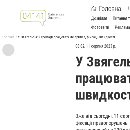
Головна
Дозвілля
Питання т
Фотозвіти
Реклама 
Головна
У Звягельській громаді працюватиме прилад фіксації швидкості
08:02, 11 серпня 2023 р.
У Звягел
працюват
швидкост
Вже від сьогодні, 11 сер
фіксації правопорушень.
розташований на 230 км+