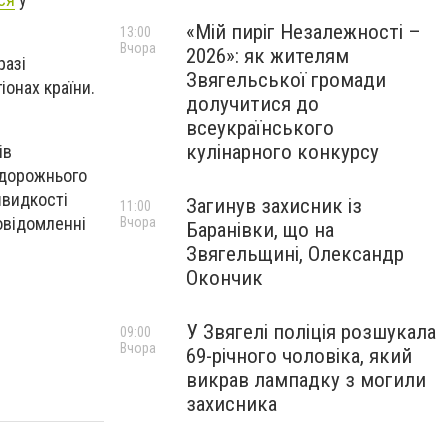
«Мій пиріг Незалежності –
13:00
Вчора
2026»: як жителям
разі
Звягельської громади
іонах країни.
долучитися до
всеукраїнського
кулінарного конкурсу
ів
 дорожнього
швидкості
Загинув захисник із
11:00
овідомленні
Вчора
Баранівки, що на
Звягельщині, Олександр
Окончик
У Звягелі поліція розшукала
09:00
Вчора
69-річного чоловіка, який
викрав лампадку з могили
захисника