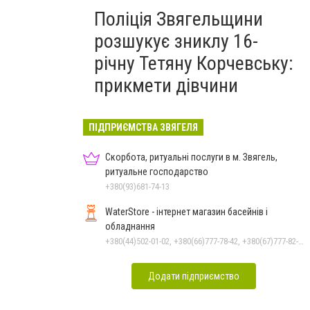
Поліція Звягельщини
розшукує зниклу 16-
річну Тетяну Корчевську:
прикмети дівчини
ПІДПРИЄМСТВА ЗВЯГЕЛЯ
Скорбота, ритуальні послуги в м. Звягель,
ритуальне господарство
+380(93)681-74-13
WaterStore - інтернет магазин басейнів і
обладнання
+380(44)502-01-02, +380(66)777-78-42, +380(67)777-82-19, +380(67)890-80-80, +380(73)890-80-80, +380(44)502-01-03
Додати підприємство