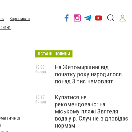
ть
Карта міста
 04141
ОСТАННІ НОВИНИ
На Житомирщині від
18:06
Вчора
початку року народилося
понад 3 тис немовлят
Купатися не
15:17
Вчора
рекомендовано: на
міському пляжі Звягеля
оматичної
вода у р. Случ не відповідає
н
нормам
ся
у