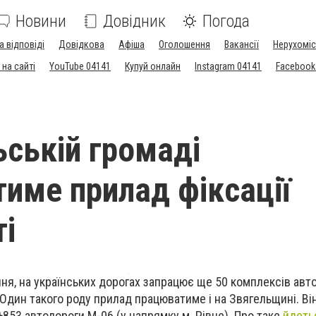
Новини
Довідник
Погода
а відповіді
Довідкова
Афіша
Оголошення
Вакансії
Нерухоміс
на сайті
YouTube 04141
Купуй онлайн
Instagram 04141
Facebook
ьській громаді
име прилад фіксації
і
пня, на українських дорогах запрацює ще 50 комплексів авт
 Один такого роду прилад працюватиме і на Звягельщині. Ві
853 автодороги М-06 (у напрямку м. Рівне). Про таке
йдеть