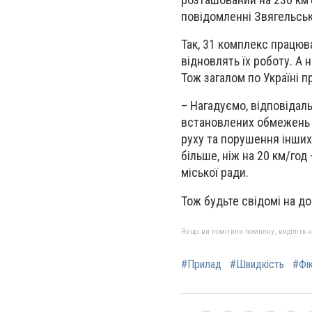
повідомленні Звягельсько
Так, 31 комплекс працюв
відновлять їх роботу. А 
Тож загалом по Україні 
–
Нагадуємо, відповідаль
встановлених обмежень 
руху та порушення інши
більше, ніж на 20 км/год 
міської ради.
Тож будьте свідомі на до
Якщо ви помітили помилку, виділіть нео
#Прилад
#Швидкість
#Фік