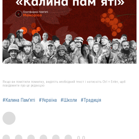
Якщо ви помітили помилку, виділіть необхідний текст і натисніть Ctrl + Enter, щоб
повідомити про це редакцію
#Калина Пам'яті
#Україна
#Школи
#Традиція
0,0