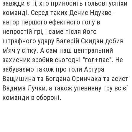
завжди є ті, хто приносить гольові успіхи
команді. Серед таких Денис Ндукве -
автор першого ефектного голу в
непростій грі, і саме після його
штрафного удару Валерій Скидан добив
м'яч у сітку. А сам наш центральний
захисник зробив сьогодні "гол+пас". Не
забуваємо також про голи Артура
Ващишина та Богдана Оринчака та асист
Вадима Лучки, а також упевнену гру всієї
команди в обороні.