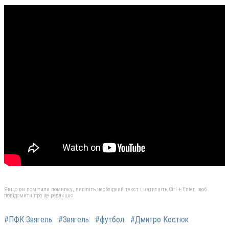
Якщо ви помітили помилку, виділіть необхідний текст і натисніть Ctrl + Enter, щоб
повідомити про це редакцію
#ПФК Звягель
#Звягель
#футбол
#Дмитро Костюк