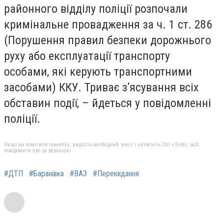
районного відділу поліції розпочали
кримінальне провадження за ч. 1 ст. 286
(Порушення правил безпеки дорожнього
руху або експлуатації транспорту
особами, які керують транспортними
засобами) ККУ. Триває з’ясування всіх
обставин події, – йдеться у повідомленні
поліції.
Якщо ви помітили помилку, виділіть необхідний текст і натисніть Ctrl + Enter, щоб
повідомити про це редакцію
#ДТП
#Баранівка
#ВАЗ
#Перекидання