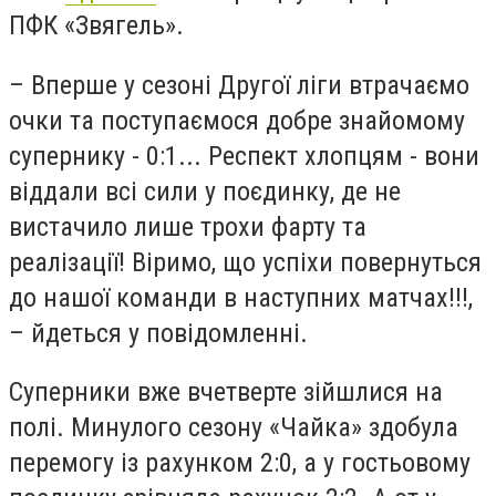
ПФК «Звягель».
– В
перше у сезоні Другої ліги втрачаємо
очки та поступаємося добре знайомому
супернику - 0:1..
.
Респект хлопцям - вони
віддали всі сили у поєдинку, де не
вистачило лише трохи фарту та
реалізації! Віримо, що успіхи повернуться
до нашої команди в наступних матчах!!!
,
– йдеться у повідомленні.
Суперники вже вчетверте зійшлися на
полі. Минулого сезону «Чайка» здобула
перемогу із рахунком 2:0, а у гостьовому