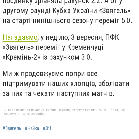
поєдинку зрівняла рахунок 2:2. А от у
другому раунді Кубка України «Звягель»
на старті нинішнього сезону переміг 5:0.
Нагадаємо
, у неділю, 3 вересня, ПФК
«Звягель» переміг у Кременчуці
«Кремінь-2» із рахунком 3:0.
Ми ж продовжуємо попри все
підтримувати наших хлопців, вболівати
за них та чекати наступних матчів.
Якщо ви помітили помилку, виділіть необхідний текст і натисніть Ctrl + Enter, щоб
повідомити про це редакцію
#Звягель
#Чайка
#0:1