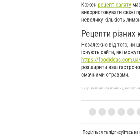
Кожен
рецепт салату
має
використовувати свіжі п
невелику кількість лимон
Рецепти різних к
Незалежно від того, чи ш
існують сайти, які можут
https://foodideas.com.ua
розширити ваш гастроном
смачними стравами.
Якщо ви помітили помилку, виділіть нео
Поділіться та підписуйтесь на