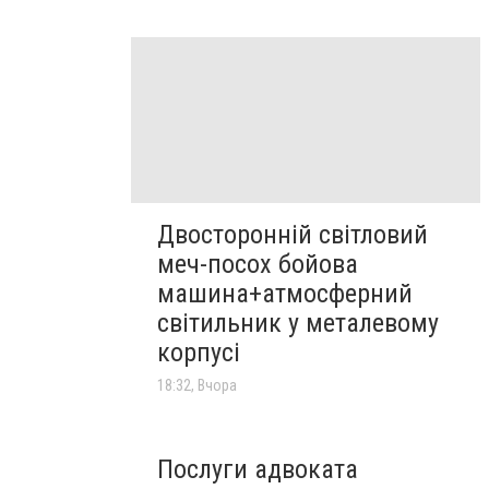
Двосторонній світловий
меч-посох бойова
машина+атмосферний
світильник у металевому
корпусі
18:32, Вчора
Послуги адвоката