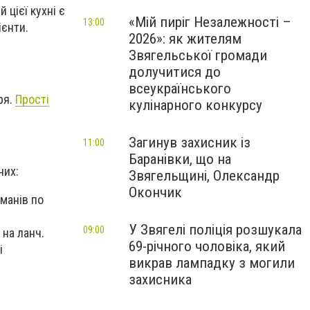
цієї кухні є
«Мій пиріг Незалежності –
13:00
ієнти.
2026»: як жителям
Звягельської громади
долучитися до
всеукраїнського
ря.
Прості
кулінарного конкурсу
Загинув захисник із
11:00
Баранівки, що на
них:
Звягельщині, Олександр
Окончик
рманів по
У Звягелі поліція розшукала
09:00
 на ланч.
69-річного чоловіка, який
і
викрав лампадку з могили
захисника