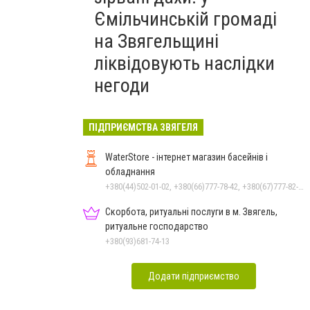
Ємільчинській громаді
на Звягельщині
ліквідовують наслідки
негоди
ПІДПРИЄМСТВА ЗВЯГЕЛЯ
WaterStore - інтернет магазин басейнів і
обладнання
+380(44)502-01-02, +380(66)777-78-42, +380(67)777-82-19, +380(67)890-80-80, +380(73)890-80-80, +380(44)502-01-03
Скорбота, ритуальні послуги в м. Звягель,
ритуальне господарство
+380(93)681-74-13
Додати підприємство