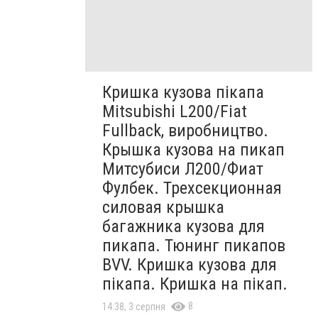
Кришка кузова пікапа
Mitsubishi L200/Fiat
Fullback, виробництво.
Крышка кузова на пикап
Митсубиси Л200/Фиат
Фулбек. Трехсекционная
силовая крышка
багажника кузова для
пикапа. Тюнинг пикапов
BVV. Кришка кузова для
пікапа. Кришка на пікап.
8
14:38, 3 серпня