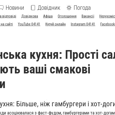
Новини
Довідник
Погода
а відповіді
Довідкова
Афіша
Оголошення
Вакансії
Нерухоміс
на сайті
YouTube 04141
Купуй онлайн
Instagram 04141
Facebook
ська кухня: Прості са
ують ваші смакові
и
хня: Більше, ніж гамбургери і хот-дог
ди асоціювалася з фаст-фудом, гамбургерами та хот-догам