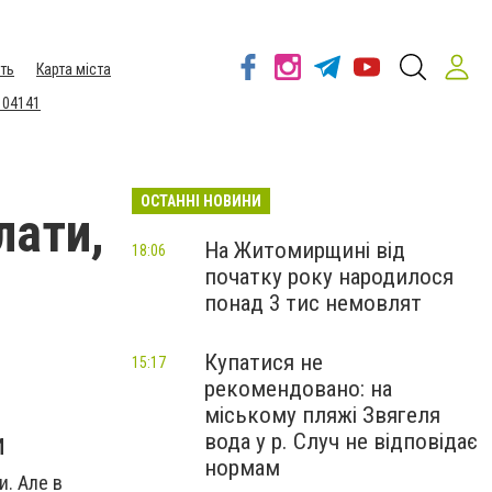
ть
Карта міста
 04141
ОСТАННІ НОВИНИ
лати,
На Житомирщині від
18:06
початку року народилося
понад 3 тис немовлят
Купатися не
15:17
рекомендовано: на
міському пляжі Звягеля
и
вода у р. Случ не відповідає
нормам
и. Але в