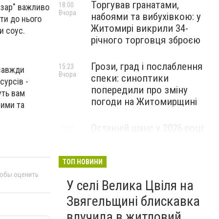
Торгував гранатами,
18:00
езар" важливо
Вчора
набоями та вибухівкою: у
ти до нього
Житомирі викрили 34-
и соус.
річного торговця зброєю
Грози, град і послаблення
15:23
 завжди
Вчора
спеки: синоптики
сурсів -
попередили про зміну
уть вам
погоди на Житомирщині
ними та
Останній шанс у 2026 році:
13:09
Вчора
оголошено набір на
безплатний курс для
майбутніх водійок автобусів
ТОП НОВИНИ
тобы оценить
У селі Велика Цвіля на
Звягельщині блискавка
влучила в житловий