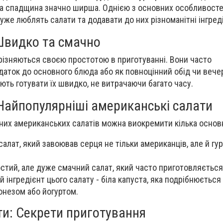
чна спадщина значно ширша. Однією з основних особливостей 
дуже люблять салати та додавати до них різноманітні інгред
 Швидко та смачно
різняються своєю простотою в приготуванні. Вони часто
аток до основного блюда або як повноцінний обід чи вече
ть готувати їх швидко, не витрачаючи багато часу.
 Найпопулярніші американські салати
них американських салатів можна виокремити кілька основ
салат, який завоював серця не тільки американців, але й гу
остий, але дуже смачний салат, який часто приготовляється
 інгредієнт цього салату - біла капуста, яка подрібнюється 
онезом або йогуртом.
ти: Секрети приготування