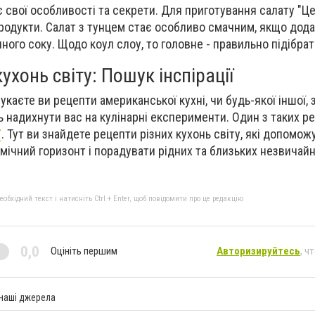
 свої особливості та секрети. Для приготування салату "Ц
родукти. Салат з тунцем стає особливо смачним, якщо дода
ного соку. Щодо коул слоу, то головне - правильно підібрат
ухонь світу: Пошук інспірації
укаєте ви рецепти американської кухні, чи будь-якої іншої,
ь надихнути вас на кулінарні експерименти. Один з таких ре
/
. Тут ви знайдете рецепти різних кухонь світу, які допомож
ічний горизонт і порадувати рідних та близьких незвичай
бхідний текст і натисніть Ctrl + Enter, щоб повідомити про це редакцію
0,0
Оцініть першим
Авторизируйтесь
, ч
 наші джерела