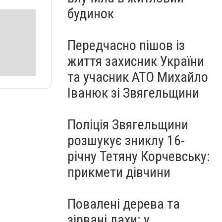
будинок
Передчасно пішов із
життя захисник України
та учасник АТО Михайло
Іванюк зі Звягельщини
Поліція Звягельщини
розшукує зниклу 16-
річну Тетяну Корчевську:
прикмети дівчини
Повалені дерева та
зірвані дахи: у