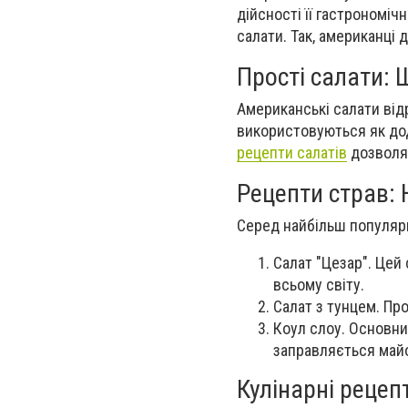
дійсності її гастрономі
салати. Так, американці 
Прості салати:
Американські салати від
використовуються як дод
рецепти салатів
дозволяю
Рецепти страв:
Серед найбільш популяр
Салат "Цезар". Цей 
всьому світу.
Салат з тунцем. Пр
Коул слоу. Основний
заправляється май
Кулінарні рецеп