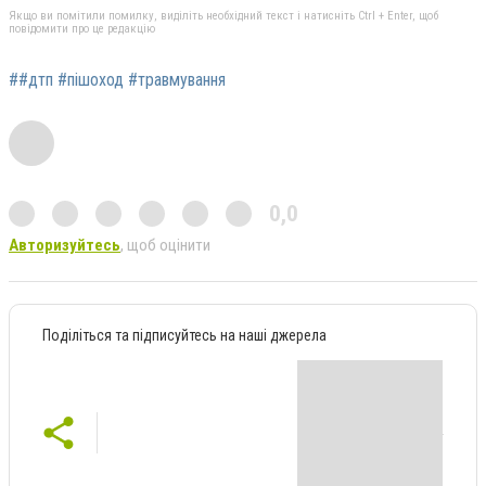
Якщо ви помітили помилку, виділіть необхідний текст і натисніть Ctrl + Enter, щоб
повідомити про це редакцію
##дтп #пішоход #травмування
0,0
Авторизуйтесь
, щоб оцінити
Поділіться та підписуйтесь на наші джерела