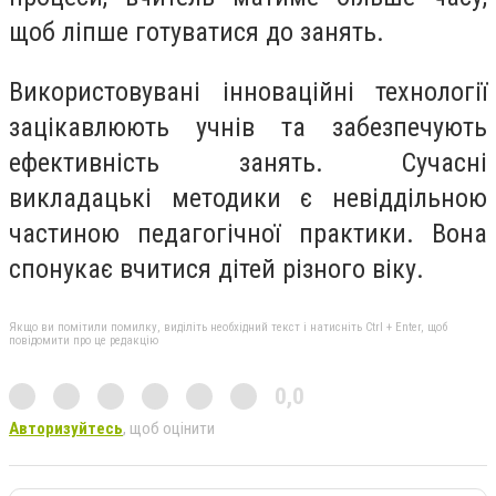
щоб ліпше готуватися до занять.
Використовувані інноваційні технології
зацікавлюють учнів та забезпечують
ефективність занять. Сучасні
викладацькі методики є невіддільною
частиною педагогічної практики. Вона
спонукає вчитися дітей різного віку.
Якщо ви помітили помилку, виділіть необхідний текст і натисніть Ctrl + Enter, щоб
повідомити про це редакцію
0,0
Авторизуйтесь
, щоб оцінити