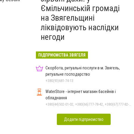
Ємільчинській громаді
на Звягельщині
ліквідовують наслідки
негоди
ПІДПРИЄМСТВА ЗВЯГЕЛЯ
Скорбота, ритуальні послуги в м. Звягель,
ритуальне господарство
+380(93)681-74-13
WaterStore - інтернет магазин басейнів і
обладнання
+380(44)502-01-02, +380(66)777-78-42, +380(67)777-82-19, +380(67)890-80-80, +380(73)890-80-80, +380(44)502-01-03
Додати підприємство