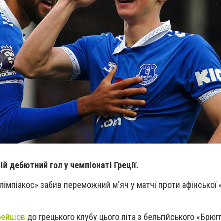
й дебютний гол у чемпіонаті Греції.
лімпіакос» забив переможний м'яч у матчі проти афінської 
рейшов
до грецького клубу цього літа з бельгійського «Брюг