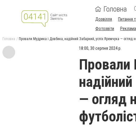
Головна
Дозвілля
Питання т
Фотозвіти
Реклама 
Головна
Провали Мудрика і Довбика, надійний Забарний, успіх Яремчука — огляд н
18:00, 30 серпня 2024 р.
Провали 
надійний
— огляд 
футболіс