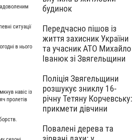
езадоволеним
будинок
евні ситуації
Передчасно пішов із
життя захисник України
огодні в нього
та учасник АТО Михайло
Іванюк зі Звягельщини
Поліція Звягельщини
розшукує зниклу 16-
мкнув навіс із
річну Тетяну Корчевську:
'яч пролетів
прикмети дівчини
борств.
Повалені дерева та
зірвані дахи: у
му сезоні