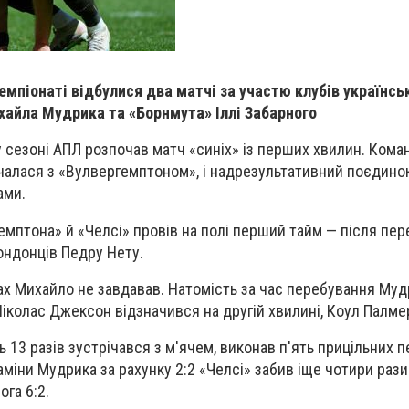
чемпіонаті відбулися два матчі за участю клубів українсь
ихайла Мудрика та «Борнмута» Іллі Забарного
сезоні АПЛ розпочав матч «синіх» із перших хвилин. Кома
ічалася з «Вулвергемптоном», і надрезультативний поєдин
ами.
емптона» й «Челсі» провів на полі перший тайм — після пер
ндонців Педру Нету.
ах Михайло не завдавав. Натомість за час перебування Муд
Ніколас Джексон відзначився на другій хвилині, Коул Палмер
 13 разів зустрічався з м'ячем, виконав п'ять прицільних п
аміни Мудрика за рахунку 2:2 «Челсі» забив іще чотири рази
га 6:2.