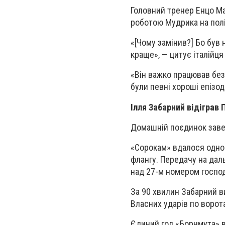
Головний тренер Енцо Ма
роботою Мудрика на полі 
«[Чому замінив?] Бо був
краще», — цитує італійц
«Він важко працював без 
були певні хороші епізод
Ілля Забарний відіграв
Домашній поєдинок заве
«Сорокам» вдалося одног
флангу. Передачу на даль
над 27-м номером господ
За 90 хвилин Забарний в
Власних ударів по ворота
Єдиний гол «Борнмута» в