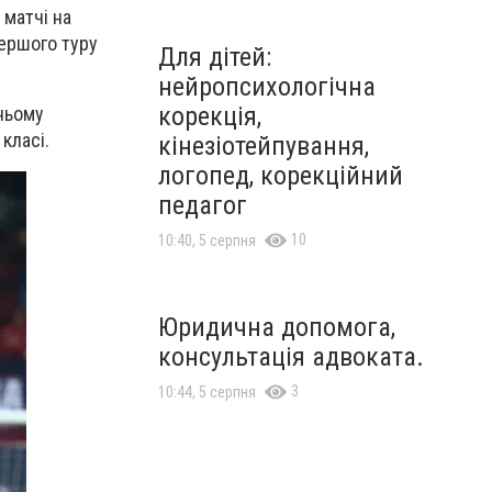
 матчі на
першого туру
Для дітей:
нейропсихологічна
корекція,
ньому
класі.
кінезіотейпування,
логопед, корекційний
педагог
10
10:40, 5 серпня
Юридична допомога,
консультація адвоката.
3
10:44, 5 серпня