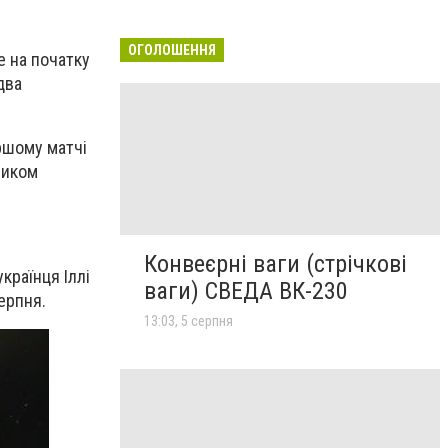
ОГОЛОШЕННЯ
е на початку
два
ршому матчі
ником
Конвеєрні ваги (стрічкові
країнця Іллі
ваги) СВЕДА ВК-230
ерпня.
13:03, 5 серпня