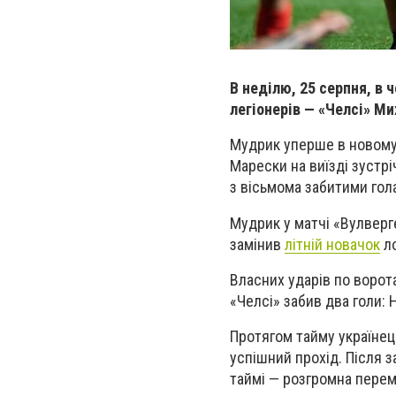
В неділю, 25 серпня, в 
легіонерів — «Челсі» М
Мудрик уперше в новому 
Марески на виїзді зустр
з вісьмома забитими гол
Мудрик у матчі «Вулверг
замінив
літній новачок
ло
Власних ударів по ворот
«Челсі» забив два голи: 
Протягом тайму українець
успішний прохід. Після з
таймі — розгромна перемо