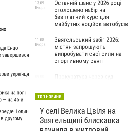
Останній шанс у 2026 році:
13:09
Вчора
оголошено набір на
безплатний курс для
майбутніх водійок автобусів
ких
Звягельський забіг-2026:
11:08
Вчора
містян запрошують
нда Енцо
випробувати свої сили на
ок завершився
спортивному святі
ерви українця
Прокуратура через суд
09:00
Вчора
захистила заказник «Зелена
лагуна» на Звягельщині
рика на полі
ТОП НОВИНИ
 — на 45-й.
У селі Велика Цвіля на
ередач і один
 в другому
Звягельщині блискавка
влучила в житловий