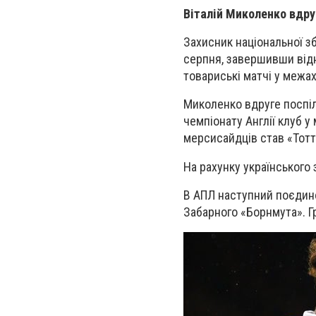
Віталій Миколенко вдру
Захисник національної з
серпня, завершивши відн
товариські матчі у межах
Миколенко вдруге поспіл
чемпіонату Англії клуб 
мерсисайдців став «Тот
На рахунку українського 
В АПЛ наступний поєдино
Забарного «Борнмута». Г