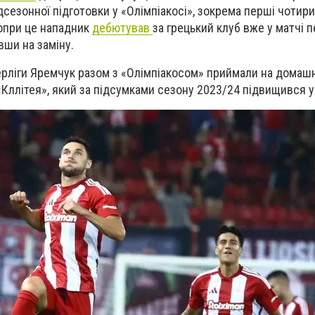
сезонної підготовки у «Олімпіакосі», зокрема перші чотири
Попри це нападник
дебютував
за грецький клуб вже у матчі 
вши на заміну.
ерліги Яремчук разом з «Олімпіакосом» приймали на домаш
«Кллітея», який за підсумками сезону 2023/24 підвищився у 