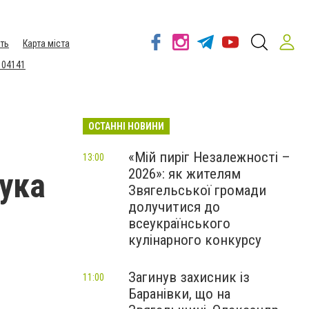
ть
Карта міста
 04141
ОСТАННІ НОВИНИ
«Мій пиріг Незалежності –
13:00
2026»: як жителям
чука
Звягельської громади
долучитися до
всеукраїнського
кулінарного конкурсу
Загинув захисник із
11:00
Баранівки, що на