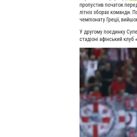
пропустив початок перед
літніх зборах команди. 
чемпіонату Греції, вийшо
У другому поєдинку Суп
стадіоні афінський клуб 