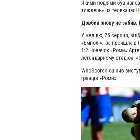
Якими подіями був напо
тиждень» на телеканалі
Довбик знову не забив.
У неділю, 25 серпня, відб
«Емполі».
Гра пройшла в Р
1:2.
Новачок «Роми» Арте
легендарному стадіоні «С
WhoScored оцінив виступ
гравців
»
Роми».