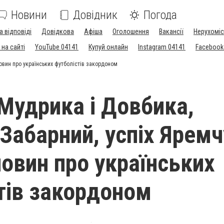
Новини
Довідник
Погода
а відповіді
Довідкова
Афіша
Оголошення
Вакансії
Нерухоміс
на сайті
YouTube 04141
Купуй онлайн
Instagram 04141
Facebook
овин про українських футболістів закордоном
Мудрика і Довбика,
 Забарний, успіх Ярем
новин про українських
тів закордоном