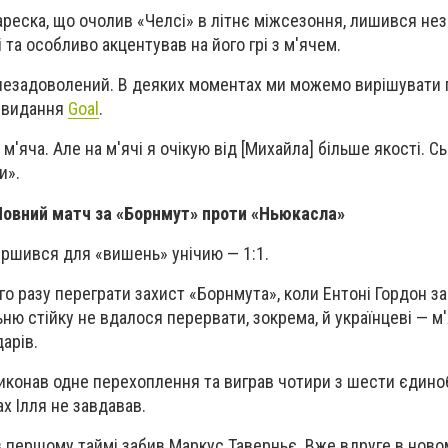
реска, що очолив «Челсі» в літнє міжсезоння, лишився н
та особливо акцентував на його грі з м'ячем.
 незадоволений. В деяких моментах ми можемо вирішувати п
я видання
Goal
.
м'яча. Але на м'ячі я очікую від [Михайла] більше якості. Сь
и».
 Повний матч за «Борнмут» проти «Ньюкасла»
ршився для «вишень» унічию — 1:1.
о разу переграти захист «Борнмута», коли Ентоні Гордон за
ню стійку не вдалося перервати, зокрема, й українцеві — м
арів.
иконав одне перехоплення та виграв чотири з шести єдино
х Ілля не завдавав.
 першому таймі забив Маркус Таверньє. Вже вдруге в ново