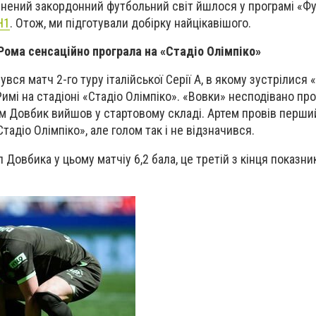
внений закордонний футбольний світ йшлося у програмі «Ф
Н1
. Отож, ми підготували добірку найцікавішого.
 Рома сенсаційно програла на
«Стадіо Олімпіко»
увся матч 2-го туру італійської Серії А, в якому зустрілися 
имі на стадіоні «Стадіо Олімпіко». «Вовки» несподівано пр
м Довбик вийшов у стартовому складі. Артем провів перши
тадіо Олімпіко», але голом так і не відзначився.
 Довбика у цьому матчі
y 6,2 бала, це третій з кінця показн