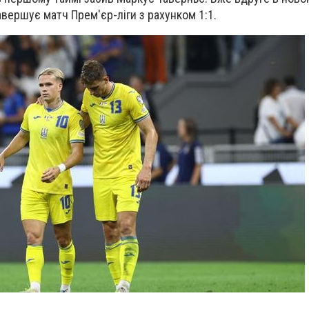
авершує матч Прем'єр-ліги з рахунком 1:1.