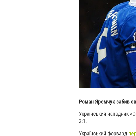
Роман Яремчук забив сві
Український нападник «О
2:1.
Український форвард
пе