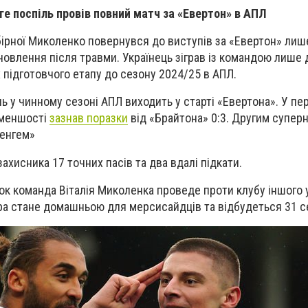
ге поспіль провів повний матч за «Евертон» в АПЛ
бірної Миколенко повернувся до виступів за «Евертон» лиш
овлення після травми. Українець зіграв із командою лише 
 підготовчого етапу до сезону 2024/25 в АПЛ.
ь у чинному сезоні АПЛ виходить у старті «Евертона». У пе
у меншості
зазнав поразки
від «Брайтона» 0:3. Другим супер
тенгем»
захисника 17 точних пасів та два вдалі підкати.
к команда Віталія Миколенка проведе проти клубу іншого у
ра стане домашньою для мерсисайдців та відбудеться 31 с