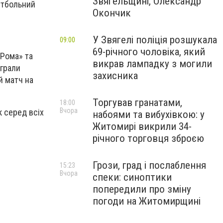
Звягельщині, Олександр
утбольний
Окончик
У Звягелі поліція розшукала
09:00
69-річного чоловіка, який
«Рома» та
викрав лампадку з могили
ограли
захисника
й матч на
Торгував гранатами,
18:00
Вчора
ик серед всіх
набоями та вибухівкою: у
Житомирі викрили 34-
річного торговця зброєю
Грози, град і послаблення
15:23
Вчора
спеки: синоптики
попередили про зміну
погоди на Житомирщині