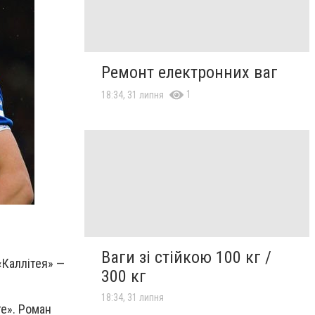
Ремонт електронних ваг
1
18:34, 31 липня
Ваги зі стійкою 100 кг /
«Каллітея» —
300 кг
18:34, 31 липня
ге». Роман