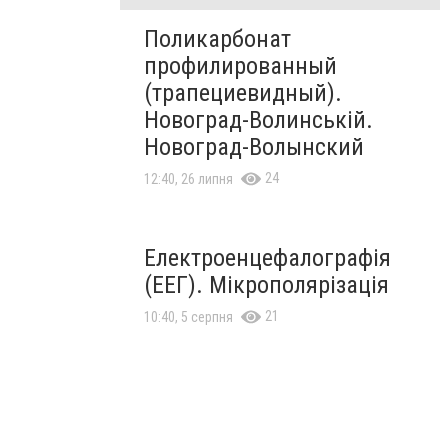
Поликарбонат
профилированный
(трапециевидный).
Новоград-Волинській.
Новоград-Волынский
24
12:40, 26 липня
Електроенцефалографія
(ЕЕГ). Мікрополярізація
21
10:40, 5 серпня