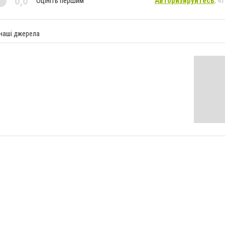
0,0
Оцініть першим
Авторизируйтесь
, ч
 наші джерела