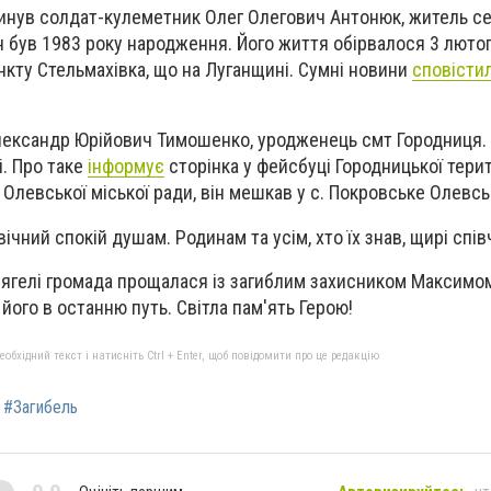
агинув солдат-кулеметник Олег Олегович Антонюк, житель с
ін був 1983 року народження. Його життя обірвалося 3 люто
нкту Стельмахівка, що на Луганщині. Сумні новини
сповісти
Олександр Юрійович Тимошенко, уродженець смт Городниця.
і. Про таке
інформує
сторінка у фейсбуці Городницької тери
Олевської міської ради, він мешкав у с. Покровське Олевсь
вічний спокій душам. Родинам та усім, хто їх знав, щирі спів
Звягелі громада прощалася із загиблим захисником Максимо
його в останню путь. Світла пам'ять Герою!
бхідний текст і натисніть Ctrl + Enter, щоб повідомити про це редакцію
#Загибель