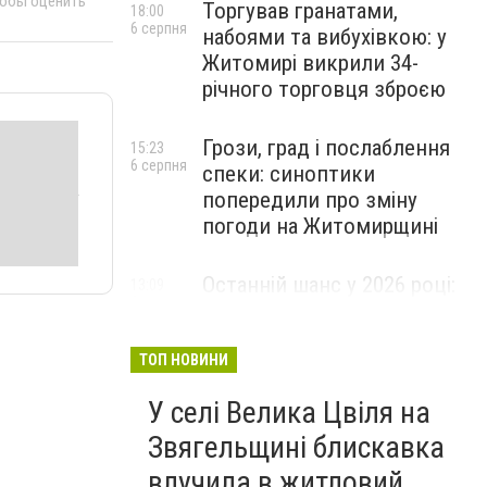
тобы оценить
Торгував гранатами,
18:00
6 серпня
набоями та вибухівкою: у
Житомирі викрили 34-
річного торговця зброєю
Грози, град і послаблення
15:23
6 серпня
спеки: синоптики
попередили про зміну
погоди на Житомирщині
Останній шанс у 2026 році:
13:09
6 серпня
оголошено набір на
безплатний курс для
майбутніх водійок автобусів
ТОП НОВИНИ
У селі Велика Цвіля на
Звягельщині блискавка
влучила в житловий