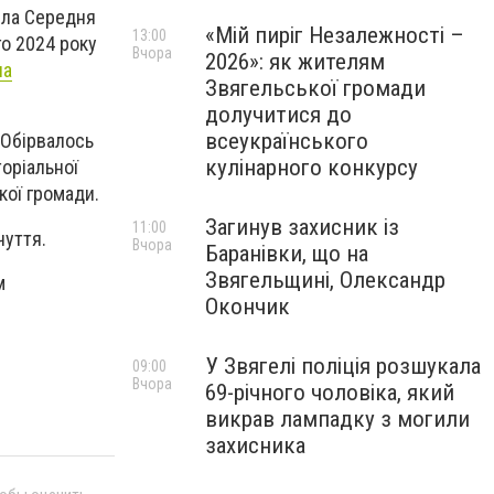
ела Середня
«Мій пиріг Незалежності –
13:00
го 2024 року
Вчора
2026»: як жителям
ла
Звягельської громади
долучитися до
всеукраїнського
 Обірвалось
кулінарного конкурсу
торіальної
кої громади.
Загинув захисник із
11:00
чуття.
Вчора
Баранівки, що на
Звягельщині, Олександр
м
Окончик
У Звягелі поліція розшукала
09:00
Вчора
69-річного чоловіка, який
викрав лампадку з могили
захисника