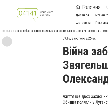
Головна
Дозвілля
Питання т
Фотозвіти
Реклама 
Головна
Війна забрала життя захисників зі Звягельщини Олега Антонюка та Оле
09:16, 8 лютого 2024 р.
Війна заб
Звягельщ
Олексан
Життя ще двох захисникі
Обидва полягли у Лугансь