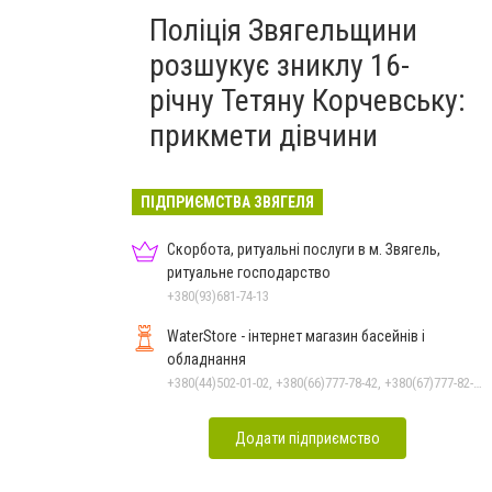
Поліція Звягельщини
розшукує зниклу 16-
річну Тетяну Корчевську:
прикмети дівчини
ПІДПРИЄМСТВА ЗВЯГЕЛЯ
Скорбота, ритуальні послуги в м. Звягель,
ритуальне господарство
+380(93)681-74-13
WaterStore - інтернет магазин басейнів і
обладнання
+380(44)502-01-02, +380(66)777-78-42, +380(67)777-82-19, +380(67)890-80-80, +380(73)890-80-80, +380(44)502-01-03
Додати підприємство