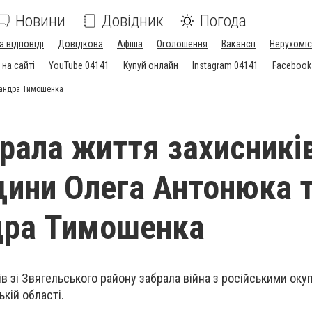
Новини
Довідник
Погода
а відповіді
Довідкова
Афіша
Оголошення
Вакансії
Нерухоміс
на сайті
YouTube 04141
Купуй онлайн
Instagram 04141
Facebook
ксандра Тимошенка
рала життя захисників
ини Олега Антонюка 
дра Тимошенка
в зі Звягельського району забрала війна з російськими оку
кій області.