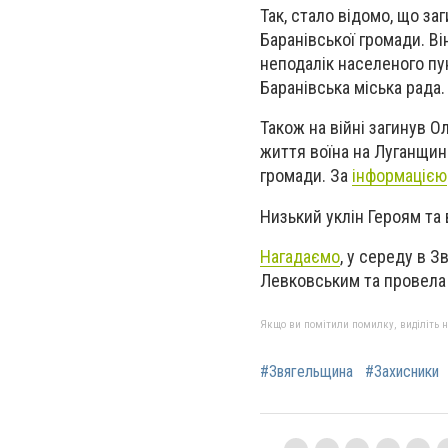
Так, стало відомо, що з
Баранівської громади. В
неподалік населеного пу
Баранівська міська рада.
Також на війні загинув 
життя воїна на Луганщин
громади. За
інформацією
Низький уклін Героям та 
Нагадаємо
, у середу в 
Левковським та провела 
Якщо ви помітили помилку, виділіть нео
#Звягельщина
#Захисники