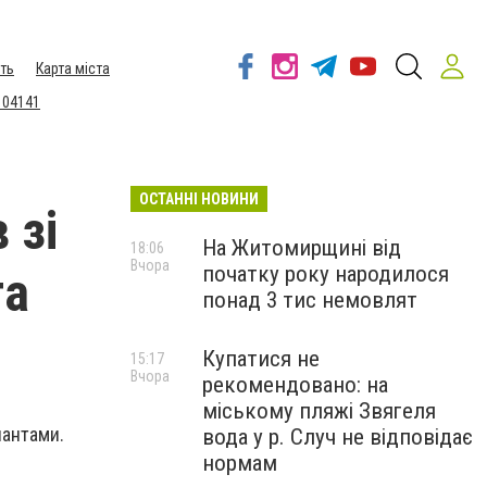
ть
Карта міста
 04141
ОСТАННІ НОВИНИ
 зі
На Житомирщині від
18:06
Вчора
початку року народилося
та
понад 3 тис немовлят
Купатися не
15:17
Вчора
рекомендовано: на
міському пляжі Звягеля
пантами.
вода у р. Случ не відповідає
нормам