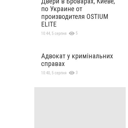
Двери в Броварах, Киеве,
по Украине от
производителя OSTIUM
ELITE
5
10:44, 5 серпня
Адвокат у кримінальних
справах
3
10:40, 5 серпня